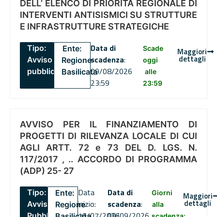
DELL’ ELENCO DI PRIORITÀ REGIONALE DI
INTERVENTI ANTISISMICI SU STRUTTURE
E INFRASTRUTTURE STRATEGICHE
Data di
Tipo:
Ente:
Scade
Maggiori
dettagli
scadenza
:
Avviso
Regione
oggi
09/08/2026
pubblico
Basilicata
alle
23:59
23:59
AVVISO PER IL FINANZIAMENTO DI
PROGETTI DI RILEVANZA LOCALE DI CUI
AGLI ARTT. 72 e 73 DEL D. LGS. N.
117/2017 , .. ACCORDO DI PROGRAMMA
(ADP) 25- 27
Data
Data di
Tipo:
Ente:
Giorni
Maggiori
dettagli
inizio:
scadenza
:
Avviso
Regione
alla
16/07/2026
09/09/2026
Pubblico
Basilicata
scadenza: