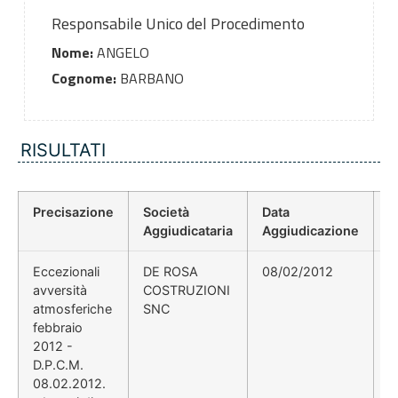
Responsabile Unico del Procedimento
Nome:
ANGELO
Cognome:
BARBANO
RISULTATI
Precisazione
Società
Data
P
Aggiudicataria
Aggiudicazione
D
Eccezionali
DE ROSA
08/02/2012
D
avversità
COSTRUZIONI
atmosferiche
SNC
febbraio
2012 -
D.P.C.M.
08.02.2012.