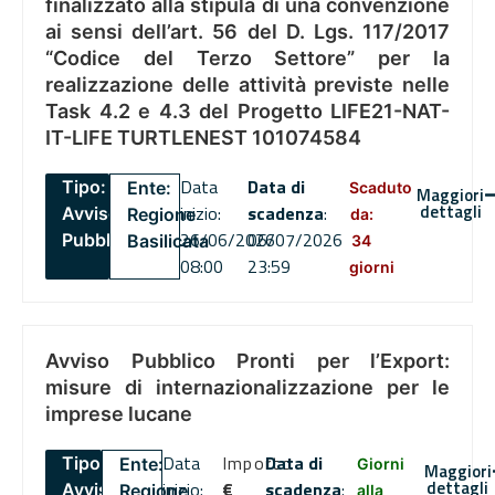
finalizzato alla stipula di una convenzione
ai sensi dell’art. 56 del D. Lgs. 117/2017
“Codice del Terzo Settore” per la
realizzazione delle attività previste nelle
Task 4.2 e 4.3 del Progetto LIFE21-NAT-
IT-LIFE TURTLENEST 101074584
Data
Data di
Tipo:
Ente:
Scaduto
Maggiori
dettagli
inizio:
scadenza
:
Avviso
Regione
da:
26/06/2026
06/07/2026
Pubblico
Basilicata
34
08:00
23:59
giorni
Avviso Pubblico Pronti per l’Export:
misure di internazionalizzazione per le
imprese lucane
Data
Importo
Data di
Tipo:
Ente:
Giorni
Maggiori
dettagli
inizio:
€
scadenza
:
Avviso
Regione
alla