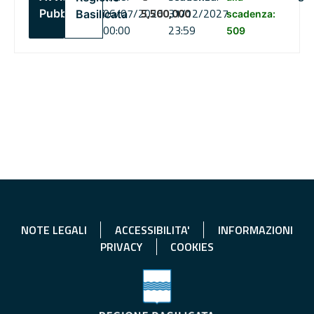
06/07/2026
5,500,000
31/12/2027
Pubblico
Basilicata
scadenza:
00:00
23:59
509
NOTE LEGALI
ACCESSIBILITA'
INFORMAZIONI
PRIVACY
COOKIES