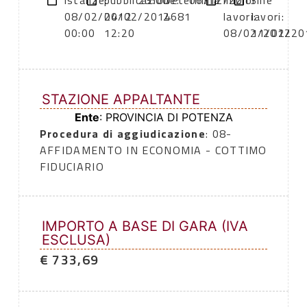
istanze:
pubblicazione:
23:00
Determina
06/12/2013
inizio
fine
08/02/2012
04/02/2014
2681
lavori:
lavori:
00:00
12:20
08/02/2012
11/02/20
STAZIONE APPALTANTE
Ente
: PROVINCIA DI POTENZA
Procedura di aggiudicazione
: 08-
AFFIDAMENTO IN ECONOMIA - COTTIMO
FIDUCIARIO
IMPORTO A BASE DI GARA (IVA
ESCLUSA)
€ 733,69