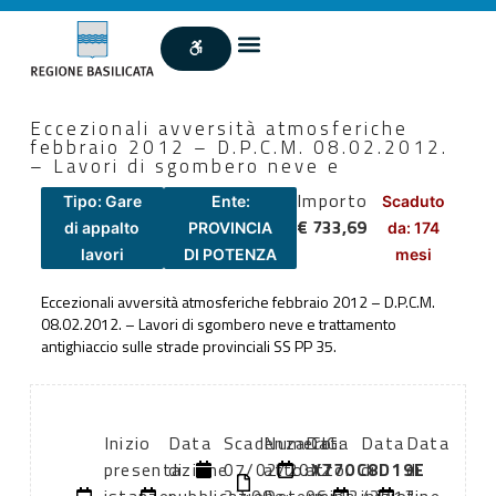
Eccezionali avversità atmosferiche
febbraio 2012 – D.P.C.M. 08.02.2012.
– Lavori di sgombero neve e
Importo
Tipo: Gare
Ente:
Scaduto
€ 733,69
di appalto
PROVINCIA
da: 174
lavori
DI POTENZA
mesi
Eccezionali avversità atmosferiche febbraio 2012 – D.P.C.M.
08.02.2012. – Lavori di sgombero neve e trattamento
antighiaccio sulle strade provinciali SS PP 35.
Inizio
Data
Scadenza:
Numero
Data
CIG:
Data
Data
presentazione
di
07/02/2012
atto:
atto:
X770C8D19E
di
di