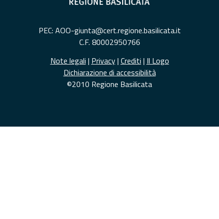
PEC: AOO-giunta@cert.regione.basilicata.it
C.F. 80002950766
Note legali
|
Privacy
|
Crediti
|
Il Logo
Dichiarazione di accessibilità
©2010 Regione Basilicata