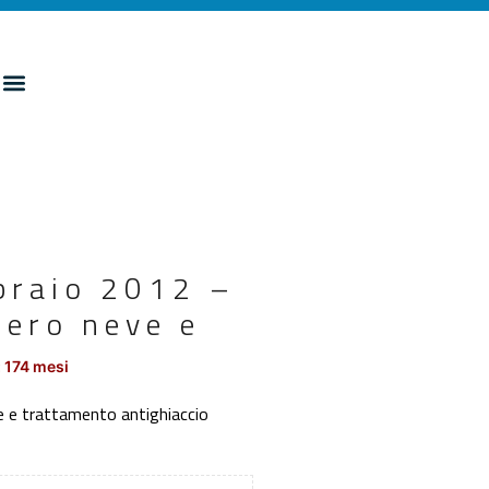
bbraio 2012 –
bero neve e
 174 mesi
e e trattamento antighiaccio