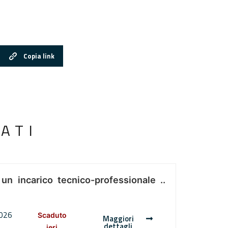
Copia link
ATI
 un incarico tecnico-professionale ..
2026
Scaduto
Maggiori
dettagli
ieri