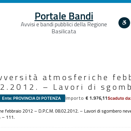
Portale Bandi
Avvisi e bandi pubblici della Regione
Basilicata
avversità atmosferiche fe
02.2012. – Lavori di sgom
Importo
€ 1.976,11
Ente: PROVINCIA DI POTENZA
Scaduto da:
che febbraio 2012 – D.P.C.M. 08.02.2012. – Lavori di sgombero nev
4 – 111.