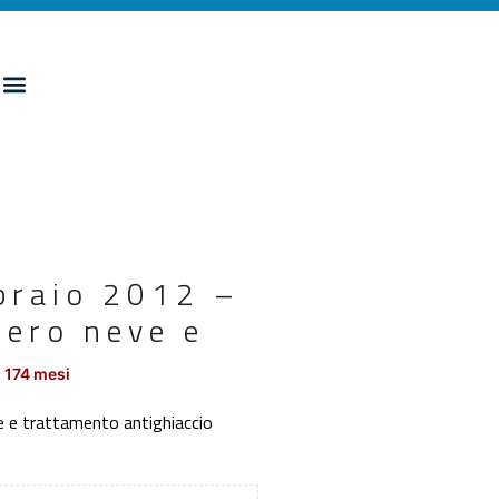
bbraio 2012 –
bero neve e
 174 mesi
e e trattamento antighiaccio