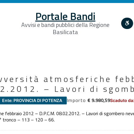
Portale Bandi
Avvisi e bandi pubblici della Regione
Basilicata
avversità atmosferiche fe
02.2012. – Lavori di sgom
Importo
€ 9.980,59
Ente: PROVINCIA DI POTENZA
Scaduto da:
che febbraio 2012 – D.P.C.M. 08.02.2012. – Lavori di sgombero nev
II° tronco – 113 – 120 – 66.