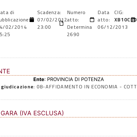
ata di
Scadenza:
Numero
Data
CIG:
ubblicazione:
07/02/2012
atto:
atto:
XB10C8D
4/02/2014
23:00
Determina
06/12/2013
5:25
2690
NTE
Ente
: PROVINCIA DI POTENZA
ggiudicazione
: 08-AFFIDAMENTO IN ECONOMIA - COTT
 GARA (IVA ESCLUSA)