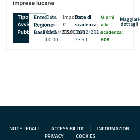
imprese lucane
Data
Importo
Data di
Tipo:
Ente:
Giorni
Maggiori
dettagli
inizio:
€
scadenza
:
Avviso
Regione
alla
06/07/2026
5,500,000
31/12/2027
Pubblico
Basilicata
scadenza:
00:00
23:59
508
NOTE LEGALI
ACCESSIBILITA'
INFORMAZIONI
PRIVACY
COOKIES