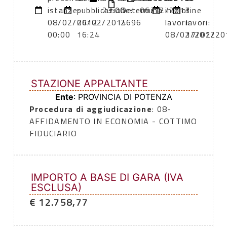
istanze:
pubblicazione:
23:00
Determina
06/12/2013
inizio
fine
08/02/2012
04/02/2014
2696
lavori:
lavori:
00:00
16:24
08/02/2012
17/02/20
STAZIONE APPALTANTE
Ente
: PROVINCIA DI POTENZA
Procedura di aggiudicazione
: 08-
AFFIDAMENTO IN ECONOMIA - COTTIMO
FIDUCIARIO
IMPORTO A BASE DI GARA (IVA
ESCLUSA)
€ 12.758,77