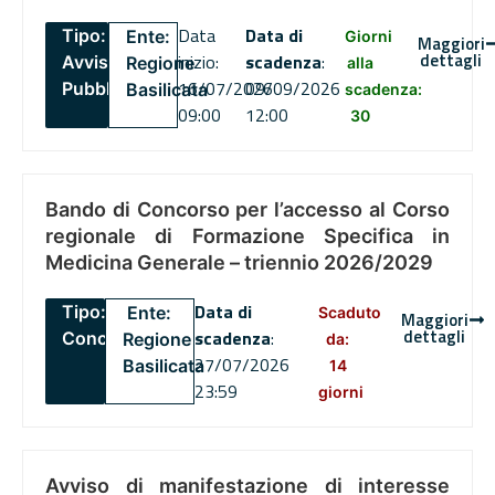
Data
Data di
Tipo:
Ente:
Giorni
Maggiori
dettagli
inizio:
scadenza
:
Avviso
Regione
alla
16/07/2026
09/09/2026
Pubblico
Basilicata
scadenza:
09:00
12:00
30
Bando di Concorso per l’accesso al Corso
regionale di Formazione Specifica in
Medicina Generale – triennio 2026/2029
Data di
Tipo:
Ente:
Scaduto
Maggiori
dettagli
scadenza
:
Concorsi
Regione
da:
27/07/2026
Basilicata
14
23:59
giorni
Avviso di manifestazione di interesse