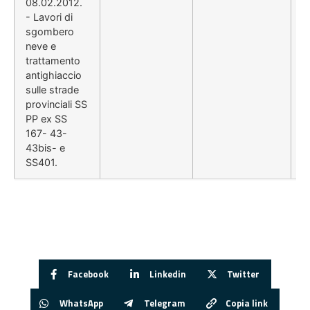
08.02.2012.
- Lavori di
sgombero
neve e
trattamento
antighiaccio
sulle strade
provinciali SS
PP ex SS
167- 43-
43bis- e
SS401.
Facebook
Linkedin
Twitter
WhatsApp
Telegram
Copia link