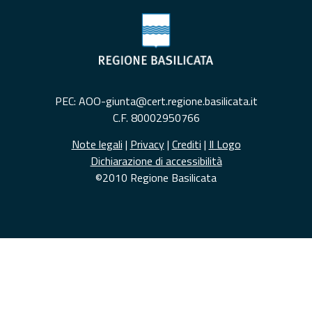
PEC: AOO-giunta@cert.regione.basilicata.it
C.F. 80002950766
Note legali
|
Privacy
|
Crediti
|
Il Logo
Dichiarazione di accessibilità
©2010 Regione Basilicata