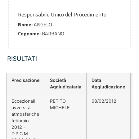
Responsabile Unico del Procedimento
Nome:
ANGELO
Cognome:
BARBANO
RISULTATI
Precisazione
Società
Data
P
Aggiudicataria
Aggiudicazione
D
Eccezionali
PETITO
08/02/2012
avversità
MICHELE
atmosferiche
febbraio
2012 -
D.P.C.M.