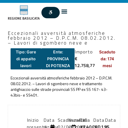
Eccezionali avversità atmosferiche
febbraio 2012 – D.P.C.M. 08.02.2012.
– Lavori di sgombero neve e
Importo
Tipo: Gare
Ente:
Scaduto
€
di appalto
PROVINCIA
da: 174
12.758,77
lavori
DI POTENZA
mesi
Eccezionali avversità atmosferiche febbraio 2012 – D.P.C.M.
08.02.2012. – Lavori di sgombero neve e trattamento
antighiaccio sulle strade provinciali SS PP ex SS 167- 43-
43bis- e SS401.
Inizio
Data
Scadenza:
Numero
Data
CIG:
Data
Data
presentazione
di
07/02/2012
atto:
atto:
XE40C8D195
di
di