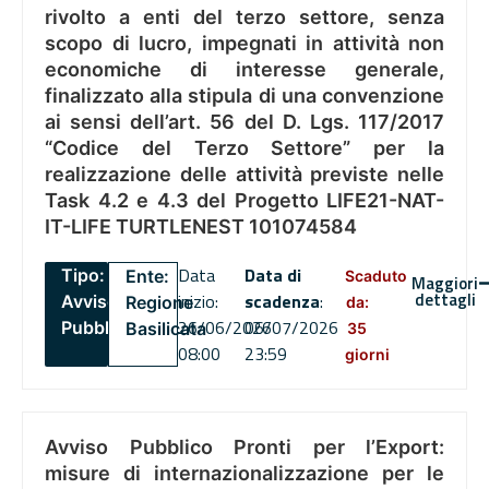
rivolto a enti del terzo settore, senza
scopo di lucro, impegnati in attività non
economiche di interesse generale,
finalizzato alla stipula di una convenzione
ai sensi dell’art. 56 del D. Lgs. 117/2017
“Codice del Terzo Settore” per la
realizzazione delle attività previste nelle
Task 4.2 e 4.3 del Progetto LIFE21-NAT-
IT-LIFE TURTLENEST 101074584
Data
Data di
Tipo:
Ente:
Scaduto
Maggiori
dettagli
inizio:
scadenza
:
Avviso
Regione
da:
26/06/2026
06/07/2026
Pubblico
Basilicata
35
08:00
23:59
giorni
Avviso Pubblico Pronti per l’Export:
misure di internazionalizzazione per le