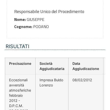
Responsabile Unico del Procedimento
Nome:
GIUSEPPE
Cognome:
PODANO
RISULTATI
Precisazione
Società
Data
P
Aggiudicataria
Aggiudicazione
D
Eccezionali
Impresa Buldo
08/02/2012
2
avversità
Lorenzo
atmosferiche
febbraio
2012 -
D.P.C.M.