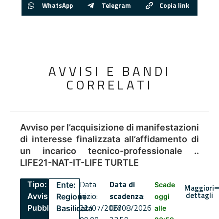
WhatsApp
Telegram
Copia link
AVVISI E BANDI
CORRELATI
Avviso per l’acquisizione di manifestazioni
di interesse finalizzata all’affidamento di
un incarico tecnico-professionale ..
LIFE21-NAT-IT-LIFE TURTLE
Data
Data di
Tipo:
Ente:
Scade
Maggiori
dettagli
inizio:
scadenza
:
Avviso
Regione
oggi
22/07/2026
06/08/2026
Pubblico
Basilicata
alle