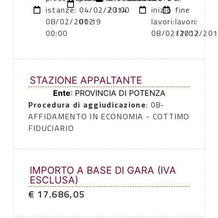
istanze:
04/02/2014
23:00
inizio
fine
08/02/2012
00:19
lavori:
lavori:
00:00
08/02/2012
17/02/20
STAZIONE APPALTANTE
Ente
: PROVINCIA DI POTENZA
Procedura di aggiudicazione
: 08-
AFFIDAMENTO IN ECONOMIA - COTTIMO
FIDUCIARIO
IMPORTO A BASE DI GARA (IVA
ESCLUSA)
€ 17.686,05