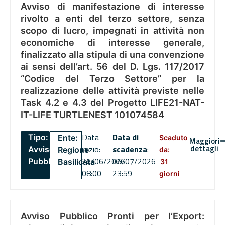
Avviso di manifestazione di interesse
rivolto a enti del terzo settore, senza
scopo di lucro, impegnati in attività non
economiche di interesse generale,
finalizzato alla stipula di una convenzione
ai sensi dell’art. 56 del D. Lgs. 117/2017
“Codice del Terzo Settore” per la
realizzazione delle attività previste nelle
Task 4.2 e 4.3 del Progetto LIFE21-NAT-
IT-LIFE TURTLENEST 101074584
Data
Data di
Tipo:
Ente:
Scaduto
Maggiori
dettagli
inizio:
scadenza
:
Avviso
Regione
da:
26/06/2026
06/07/2026
Pubblico
Basilicata
31
08:00
23:59
giorni
Avviso Pubblico Pronti per l’Export: