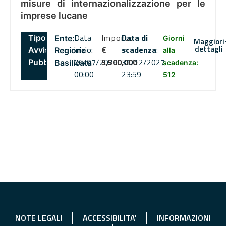
misure di internazionalizzazione per le
imprese lucane
Data
Importo
Data di
Tipo:
Ente:
Giorni
Maggiori
dettagli
inizio:
€
scadenza
:
Avviso
Regione
alla
06/07/2026
5,500,000
31/12/2027
Pubblico
Basilicata
scadenza:
00:00
23:59
512
NOTE LEGALI
ACCESSIBILITA'
INFORMAZIONI