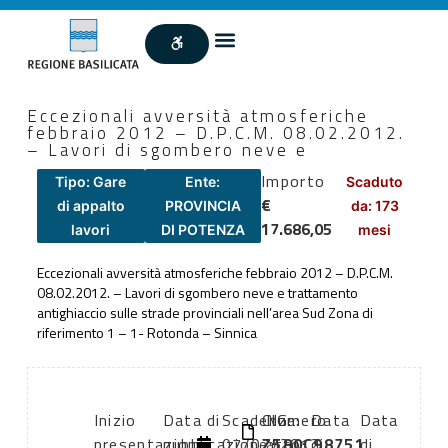
Eccezionali avversità atmosferiche
febbraio 2012 – D.P.C.M. 08.02.2012.
– Lavori di sgombero neve e
Importo
Tipo: Gare
Ente:
Scaduto
€
di appalto
PROVINCIA
da: 173
17.686,05
lavori
DI POTENZA
mesi
Eccezionali avversità atmosferiche febbraio 2012 – D.P.C.M.
08.02.2012. – Lavori di sgombero neve e trattamento
antighiaccio sulle strade provinciali nell’area Sud Zona di
riferimento 1 – 1- Rotonda – Sinnica
Inizio
Data di
Scadenza:
CIG:
Numero
Data
Data
presentazione
pubblicazione:
07/02/2012
Z580C98751
atto:
di
di