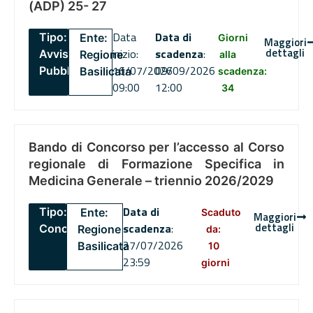
(ADP) 25- 27
Data
Data di
Tipo:
Ente:
Giorni
Maggiori
dettagli
inizio:
scadenza
:
Avviso
Regione
alla
16/07/2026
09/09/2026
Pubblico
Basilicata
scadenza:
09:00
12:00
34
Bando di Concorso per l’accesso al Corso
regionale di Formazione Specifica in
Medicina Generale – triennio 2026/2029
Data di
Tipo:
Ente:
Scaduto
Maggiori
dettagli
scadenza
:
Concorsi
Regione
da:
27/07/2026
Basilicata
10
23:59
giorni