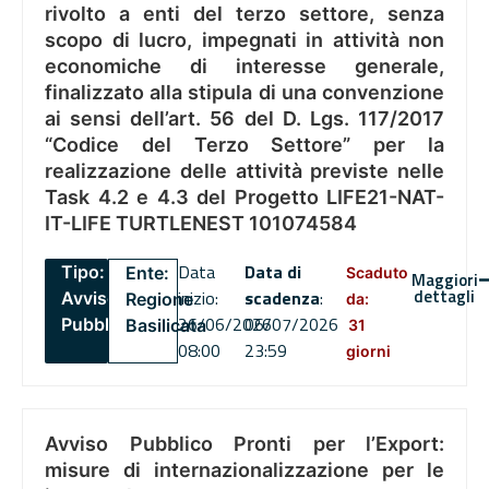
rivolto a enti del terzo settore, senza
scopo di lucro, impegnati in attività non
economiche di interesse generale,
finalizzato alla stipula di una convenzione
ai sensi dell’art. 56 del D. Lgs. 117/2017
“Codice del Terzo Settore” per la
realizzazione delle attività previste nelle
Task 4.2 e 4.3 del Progetto LIFE21-NAT-
IT-LIFE TURTLENEST 101074584
Data
Data di
Tipo:
Ente:
Scaduto
Maggiori
dettagli
inizio:
scadenza
:
Avviso
Regione
da:
26/06/2026
06/07/2026
Pubblico
Basilicata
31
08:00
23:59
giorni
Avviso Pubblico Pronti per l’Export:
misure di internazionalizzazione per le