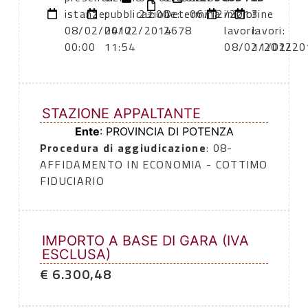
istanze:
pubblicazione:
23:00
Determina
06/12/2013
inizio
fine
08/02/2012
04/02/2014
2678
lavori:
lavori:
00:00
11:54
08/02/2012
11/02/20
STAZIONE APPALTANTE
Ente
: PROVINCIA DI POTENZA
Procedura di aggiudicazione
: 08-
AFFIDAMENTO IN ECONOMIA - COTTIMO
FIDUCIARIO
IMPORTO A BASE DI GARA (IVA
ESCLUSA)
€ 6.300,48