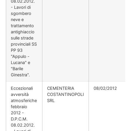
08.02.2012.
- Lavori di
sgombero
neve e
trattamento
antighiaccio
sulle strade
provinciali SS
PP 93
"Appulo -
Lucana" e
"Barile
Ginestra".
Eccezionali
CEMENTERIA
08/02/2012
avversità
COSTANTINOPOLI
atmosferiche
SRL
febbraio
2012 -
D.P.C.M.
08.02.2012.