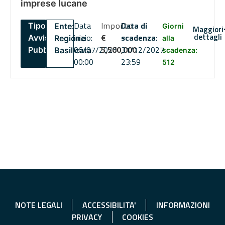
imprese lucane
Data
Importo
Data di
Tipo:
Ente:
Giorni
Maggiori
dettagli
inizio:
€
scadenza
:
Avviso
Regione
alla
06/07/2026
5,500,000
31/12/2027
Pubblico
Basilicata
scadenza:
00:00
23:59
512
NOTE LEGALI
ACCESSIBILITA'
INFORMAZIONI
PRIVACY
COOKIES