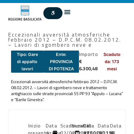
Eccezionali avversità atmosferiche
febbraio 2012 – D.P.C.M. 08.02.2012.
– Lavori di sgombero neve e
Importo
Tipo: Gare
Ente:
Scaduto
€
di appalto
PROVINCIA
da: 173
6.300,48
lavori
DI POTENZA
mesi
Eccezionali avversità atmosferiche febbraio 2012 – D.P.C.M.
08.02.2012. – Lavori di sgombero neve e trattamento
antighiaccio sulle strade provinciali SS PP 93 “Appulo – Lucana”
e “Barile Ginestra”.
Inizio
Data
Scadenza:
Numero
Data
CIG:
Data
Data
presentazione
di
07/02/2012
atto:
atto:
XEF0C8D19B
di
di