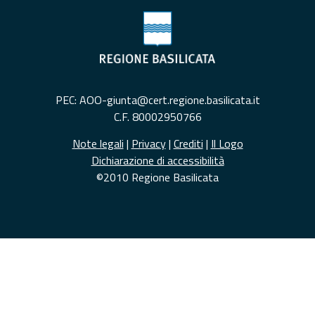
PEC: AOO-giunta@cert.regione.basilicata.it
C.F. 80002950766
Note legali
|
Privacy
|
Crediti
|
Il Logo
Dichiarazione di accessibilità
©2010 Regione Basilicata