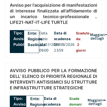
Avviso per l’acquisizione di manifestazioni
di interesse finalizzata all’affidamento di
un incarico tecnico-professionale ..
LIFE21-NAT-IT-LIFE TURTLE
Data
Data di
Tipo:
Ente:
Scaduto
Maggiori
dettagli
inizio:
scadenza
:
Avviso
Regione
da:
22/07/2026
06/08/2026
Pubblico
Basilicata
2
09:00
23:59
giorni
AVVISO PUBBLICO PER LA FORMAZIONE
DELL’ ELENCO DI PRIORITÀ REGIONALE DI
INTERVENTI ANTISISMICI SU STRUTTURE
E INFRASTRUTTURE STRATEGICHE
Data di
Tipo:
Ente:
Scade
Maggiori
dettagli
scadenza
:
Avviso
Regione
domani