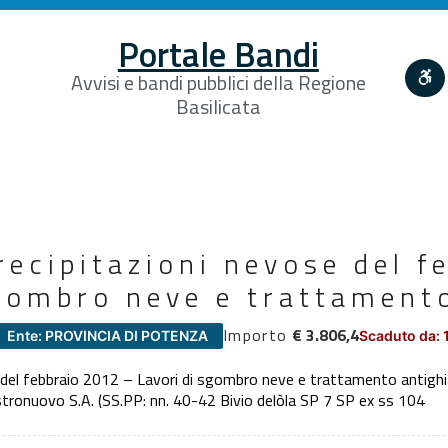
Portale Bandi
Avvisi e bandi pubblici della Regione
Basilicata
recipitazioni nevose del 
sgombro neve e trattament
Importo
€ 3.806,4
Ente: PROVINCIA DI POTENZA
Scaduto da: 
 del febbraio 2012 – Lavori di sgombro neve e trattamento antighiac
astronuovo S.A. (SS.PP: nn. 40-42 Bivio delòla SP 7 SP ex ss 104