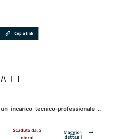
Copia link
ATI
 un incarico tecnico-professionale ..
Scaduto da: 3
Maggiori
dettagli
giorni