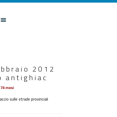
febbraio 2012
o antighiac
174 mesi
cio sulle strade provinciali