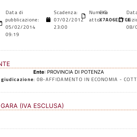
Data di
Scadenza:
Numero
CIG:
Data
pubblicazione:
07/02/2012
atto:
X7A06EEFCE
inizi
05/02/2014
23:00
08/
09:19
NTE
Ente
: PROVINCIA DI POTENZA
ggiudicazione
: 08-AFFIDAMENTO IN ECONOMIA - COTT
 GARA (IVA ESCLUSA)