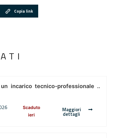
Copia link
ATI
 un incarico tecnico-professionale ..
2026
Scaduto
Maggiori
dettagli
ieri