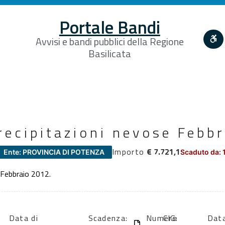
Portale Bandi
Avvisi e bandi pubblici della Regione
Basilicata
recipitazioni nevose Febb
Importo
€ 7.721,1
Ente: PROVINCIA DI POTENZA
Scaduto da: 
e Febbraio 2012.
Data di
Scadenza:
Numero
CIG:
Data