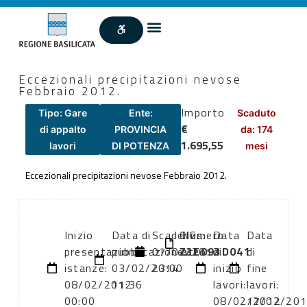
Eccezionali precipitazioni nevose
Febbraio 2012.
Importo
Tipo: Gare
Ente:
Scaduto
€
di appalto
PROVINCIA
da: 174
1.695,55
lavori
DI POTENZA
mesi
Eccezionali precipitazioni nevose Febbraio 2012.
Inizio
Data di
Scadenza:
CIG:
Numero
Data
Data
presentazione
pubblicazione:
07/02/2012
Z3E093D041
atto:
di
di
istanze:
03/02/2014
23:00
inizio
fine
08/02/2012
11:36
lavori:
lavori:
00:00
08/02/2012
17/02/20