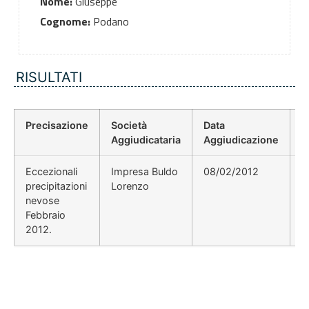
Nome:
Giuseppe
Cognome:
Podano
RISULTATI
Precisazione
Società
Data
P
Aggiudicataria
Aggiudicazione
D
Eccezionali
Impresa Buldo
08/02/2012
precipitazioni
Lorenzo
nevose
Febbraio
2012.