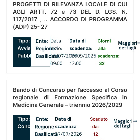
PROGETTI DI RILEVANZA LOCALE DI CUI
AGLI ARTT. 72 e 73 DEL D. LGS. N.
117/2017 , .. ACCORDO DI PROGRAMMA
(ADP) 25- 27
Data
Data di
Tipo:
Ente:
Giorni
Maggiori
dettagli
inizio:
scadenza
:
Avviso
Regione
alla
16/07/2026
09/09/2026
Pubblico
Basilicata
scadenza:
09:00
12:00
32
Bando di Concorso per l’accesso al Corso
regionale di Formazione Specifica in
Medicina Generale – triennio 2026/2029
Data di
Tipo:
Ente:
Scaduto
Maggiori
dettagli
scadenza
:
Concorsi
Regione
da:
27/07/2026
Basilicata
12