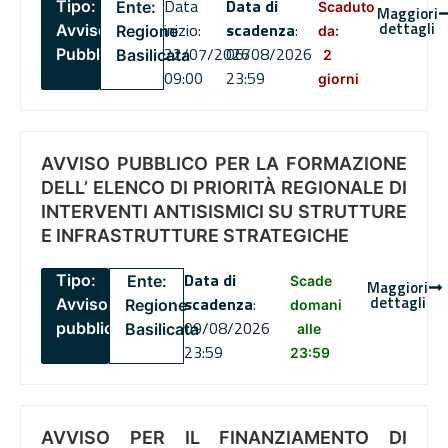
Data
Data di
Tipo:
Ente:
Scaduto
Maggiori
dettagli
inizio:
scadenza
:
Avviso
Regione
da:
22/07/2026
06/08/2026
Pubblico
Basilicata
2
09:00
23:59
giorni
AVVISO PUBBLICO PER LA FORMAZIONE
DELL’ ELENCO DI PRIORITÀ REGIONALE DI
INTERVENTI ANTISISMICI SU STRUTTURE
E INFRASTRUTTURE STRATEGICHE
Data di
Tipo:
Ente:
Scade
Maggiori
dettagli
scadenza
:
Avviso
Regione
domani
09/08/2026
pubblico
Basilicata
alle
23:59
23:59
AVVISO PER IL FINANZIAMENTO DI