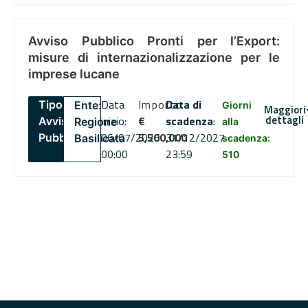
Avviso Pubblico Pronti per l’Export:
misure di internazionalizzazione per le
imprese lucane
Data
Importo
Data di
Tipo:
Ente:
Giorni
Maggiori
dettagli
inizio:
€
scadenza
:
Avviso
Regione
alla
06/07/2026
5,500,000
31/12/2027
Pubblico
Basilicata
scadenza:
00:00
23:59
510