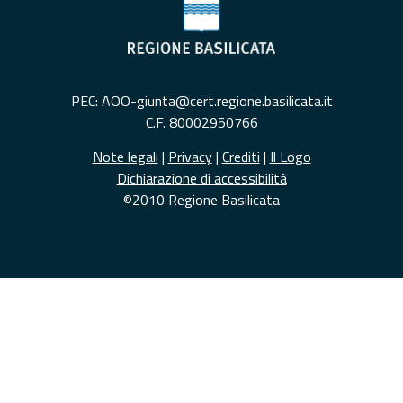
PEC: AOO-giunta@cert.regione.basilicata.it
C.F. 80002950766
Note legali
|
Privacy
|
Crediti
|
Il Logo
Dichiarazione di accessibilità
©2010 Regione Basilicata