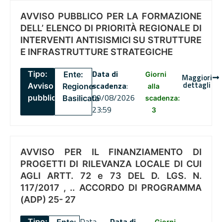
AVVISO PUBBLICO PER LA FORMAZIONE
DELL’ ELENCO DI PRIORITÀ REGIONALE DI
INTERVENTI ANTISISMICI SU STRUTTURE
E INFRASTRUTTURE STRATEGICHE
Data di
Tipo:
Ente:
Giorni
Maggiori
dettagli
scadenza
:
Avviso
Regione
alla
09/08/2026
pubblico
Basilicata
scadenza:
23:59
3
AVVISO PER IL FINANZIAMENTO DI
PROGETTI DI RILEVANZA LOCALE DI CUI
AGLI ARTT. 72 e 73 DEL D. LGS. N.
117/2017 , .. ACCORDO DI PROGRAMMA
(ADP) 25- 27
Data
Data di
Tipo:
Giorni