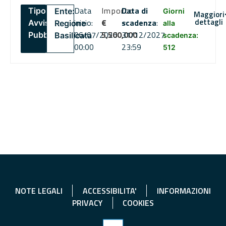
Data
Importo
Data di
Tipo:
Ente:
Giorni
Maggiori
dettagli
inizio:
€
scadenza
:
Avviso
Regione
alla
06/07/2026
5,500,000
31/12/2027
Pubblico
Basilicata
scadenza:
00:00
23:59
512
NOTE LEGALI
ACCESSIBILITA'
INFORMAZIONI
PRIVACY
COOKIES