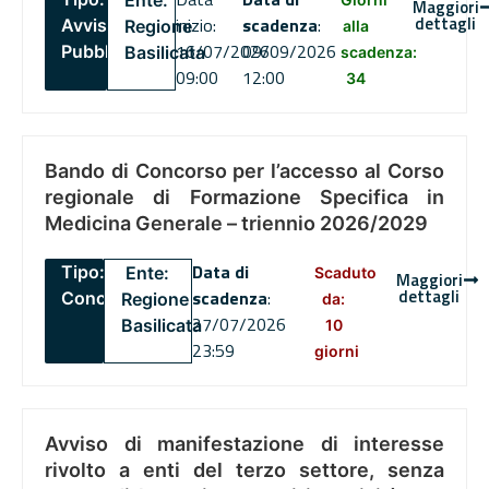
Ente:
Maggiori
dettagli
inizio:
scadenza
:
Avviso
Regione
alla
16/07/2026
09/09/2026
Pubblico
Basilicata
scadenza:
09:00
12:00
34
Bando di Concorso per l’accesso al Corso
regionale di Formazione Specifica in
Medicina Generale – triennio 2026/2029
Data di
Tipo:
Ente:
Scaduto
Maggiori
dettagli
scadenza
:
Concorsi
Regione
da:
27/07/2026
Basilicata
10
23:59
giorni
Avviso di manifestazione di interesse
rivolto a enti del terzo settore, senza