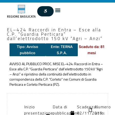
EL–424 Raccordi in Entra – Esce alla
C.P. “Guardia Perticara”
dall’elettrodotto 150 kV “Agri – Anzi”
Tipo: Avviso
Ente: TERNA
Scaduto da: 81
pubblico
S.P.A.
mesi
AVVISO AL PUBBLICO PROC. MISE EL–424: Raccordi in Entra –
Esce alla C.P. “Guardia Perticara” dall’elettrodotto 150 kV “Agri
– Anzi” e ripristino della continuità dell’elettrodotto in
corrispondenza della C.P. “Corleto” nei Comuni di Guardia
Perticara e Corleto Perticara (PZ).
Inizio
Data di
Scadenza:
Numero
presentazione
pubblicazione:
02/11/2019
atto: