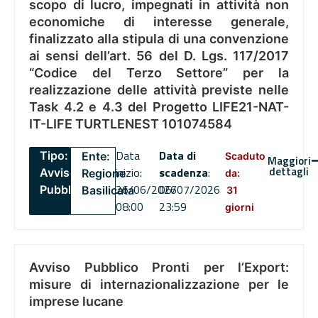
scopo di lucro, impegnati in attività non
economiche di interesse generale,
finalizzato alla stipula di una convenzione
ai sensi dell’art. 56 del D. Lgs. 117/2017
“Codice del Terzo Settore” per la
realizzazione delle attività previste nelle
Task 4.2 e 4.3 del Progetto LIFE21-NAT-
IT-LIFE TURTLENEST 101074584
Data
Data di
Tipo:
Ente:
Scaduto
Maggiori
dettagli
inizio:
scadenza
:
Avviso
Regione
da:
26/06/2026
06/07/2026
Pubblico
Basilicata
31
08:00
23:59
giorni
Avviso Pubblico Pronti per l’Export:
misure di internazionalizzazione per le
imprese lucane