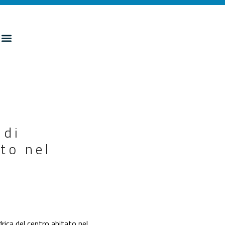
 di
to nel
ica del centro abitato nel