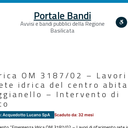
Portale Bandi
Avvisi e bandi pubblici della Regione
Basilicata
rica OM 3187/02 – Lavori
ete idrica del centro abita
gianello – Intervento di
to
e: Acquedotto Lucano SpA
Scaduto da: 32 mesi
mento “Emergenza Idrica OM 3187/02 – Lavori di rifacimento rete idr