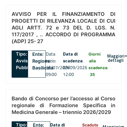
AVVISO PER IL FINANZIAMENTO DI
PROGETTI DI RILEVANZA LOCALE DI CUI
AGLI ARTT. 72 e 73 DEL D. LGS. N.
117/2017 , .. ACCORDO DI PROGRAMMA
(ADP) 25- 27
Data
Data di
Tipo:
Ente:
Giorni
Maggiori
dettagli
inizio:
scadenza
:
Avviso
Regione
alla
16/07/2026
09/09/2026
Pubblico
Basilicata
scadenza:
09:00
12:00
35
Bando di Concorso per l’accesso al Corso
regionale di Formazione Specifica in
Medicina Generale – triennio 2026/2029
Data di
Tipo:
Ente:
Scaduto
Maggiori