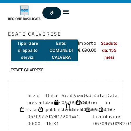
ESATE CALVERESE
Importo
Tipo: Gare
Ente:
Scaduto
€ 630,00
di appalto
COMUNE DI
da: 155
servizi
CALVERA
mesi
ESTATE CALVERESE
Inizio
Data
Scadenza:
Numero
Data
Data
Data
presentazione
di
05/09/2013
atto:
atto:
di
di
istanze:
pubblicazione:
22:00
Delibera
06/09/2013
inizio
fine
06/09/2013
30/01/2014
61
lavori:
lavori:
00:00
16:31
06/09/2013
06/09/20