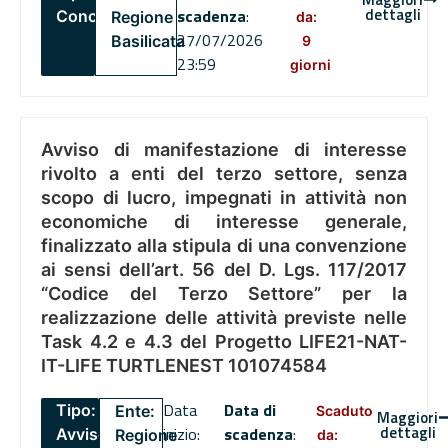
dettagli
scadenza
:
Concorsi
Regione
da:
27/07/2026
Basilicata
9
23:59
giorni
Avviso di manifestazione di interesse
rivolto a enti del terzo settore, senza
scopo di lucro, impegnati in attività non
economiche di interesse generale,
finalizzato alla stipula di una convenzione
ai sensi dell’art. 56 del D. Lgs. 117/2017
“Codice del Terzo Settore” per la
realizzazione delle attività previste nelle
Task 4.2 e 4.3 del Progetto LIFE21-NAT-
IT-LIFE TURTLENEST 101074584
Data
Data di
Tipo:
Ente:
Scaduto
Maggiori
dettagli
inizio:
scadenza
:
Avviso
Regione
da: