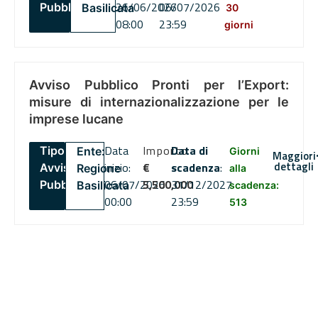
26/06/2026
06/07/2026
Pubblico
Basilicata
30
08:00
23:59
giorni
Avviso Pubblico Pronti per l’Export:
misure di internazionalizzazione per le
imprese lucane
Data
Importo
Data di
Tipo:
Ente:
Giorni
Maggiori
dettagli
inizio:
€
scadenza
:
Avviso
Regione
alla
06/07/2026
5,500,000
31/12/2027
Pubblico
Basilicata
scadenza:
00:00
23:59
513