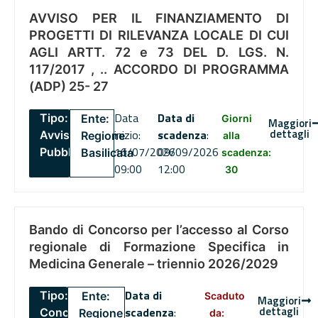
AVVISO PER IL FINANZIAMENTO DI
PROGETTI DI RILEVANZA LOCALE DI CUI
AGLI ARTT. 72 e 73 DEL D. LGS. N.
117/2017 , .. ACCORDO DI PROGRAMMA
(ADP) 25- 27
Data
Data di
Tipo:
Ente:
Giorni
Maggiori
dettagli
inizio:
scadenza
:
Avviso
Regione
alla
16/07/2026
09/09/2026
Pubblico
Basilicata
scadenza:
09:00
12:00
30
Bando di Concorso per l’accesso al Corso
regionale di Formazione Specifica in
Medicina Generale – triennio 2026/2029
Data di
Tipo:
Ente:
Scaduto
Maggiori
dettagli
scadenza
:
Concorsi
Regione
da: