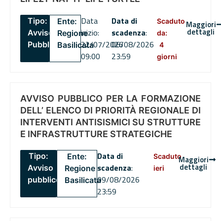
Data
Data di
Tipo:
Ente:
Scaduto
Maggiori
dettagli
inizio:
scadenza
:
Avviso
Regione
da:
22/07/2026
06/08/2026
Pubblico
Basilicata
4
09:00
23:59
giorni
AVVISO PUBBLICO PER LA FORMAZIONE
DELL’ ELENCO DI PRIORITÀ REGIONALE DI
INTERVENTI ANTISISMICI SU STRUTTURE
E INFRASTRUTTURE STRATEGICHE
Data di
Tipo:
Ente:
Scaduto
Maggiori
dettagli
scadenza
:
Avviso
Regione
ieri
09/08/2026
pubblico
Basilicata
23:59