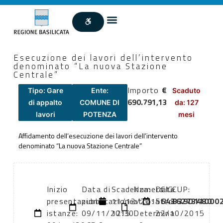
Esecuzione dei lavori dell’intervento
denominato “La nuova Stazione
Centrale”
Importo
€
Tipo: Gare
Ente:
Scaduto
690.791,13
di appalto
COMUNE DI
da: 127
lavori
POTENZA
mesi
Affidamento dell’esecuzione dei lavori dell’intervento
denominato “La nuova Stazione Centrale”
Inizio
Data di
Scadenza:
Numero
Data
CIG:
CUP:
presentazione
pubblicazione:
11/12/2015
atto:
atto:
6436273480
B39D11000
istanze:
09/11/2015
12:30
Determina
22/10/2015