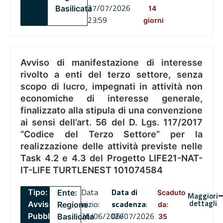
27/07/2026
Basilicata
14
23:59
giorni
Avviso di manifestazione di interesse
rivolto a enti del terzo settore, senza
scopo di lucro, impegnati in attività non
economiche di interesse generale,
finalizzato alla stipula di una convenzione
ai sensi dell’art. 56 del D. Lgs. 117/2017
“Codice del Terzo Settore” per la
realizzazione delle attività previste nelle
Task 4.2 e 4.3 del Progetto LIFE21-NAT-
IT-LIFE TURTLENEST 101074584
Data
Data di
Tipo:
Ente:
Scaduto
Maggiori
dettagli
inizio:
scadenza
:
Avviso
Regione
da:
26/06/2026
06/07/2026
Pubblico
Basilicata
35