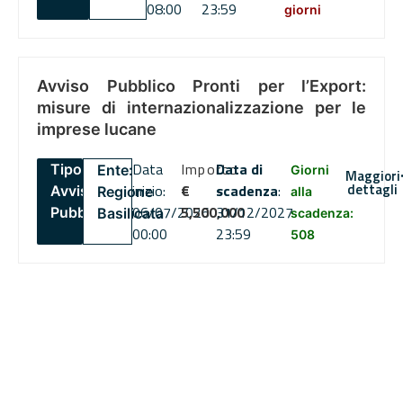
08:00
23:59
giorni
Avviso Pubblico Pronti per l’Export:
misure di internazionalizzazione per le
imprese lucane
Data
Importo
Data di
Tipo:
Ente:
Giorni
Maggiori
dettagli
inizio:
€
scadenza
:
Avviso
Regione
alla
06/07/2026
5,500,000
31/12/2027
Pubblico
Basilicata
scadenza:
00:00
23:59
508