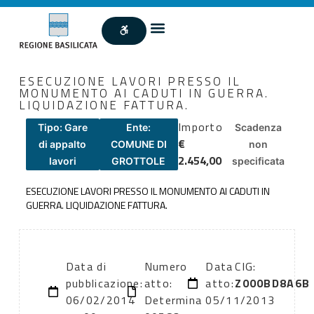
ESECUZIONE LAVORI PRESSO IL
MONUMENTO AI CADUTI IN GUERRA.
LIQUIDAZIONE FATTURA.
Importo
Tipo: Gare
Ente:
Scadenza
€
di appalto
COMUNE DI
non
2.454,00
lavori
GROTTOLE
specificata
ESECUZIONE LAVORI PRESSO IL MONUMENTO AI CADUTI IN
GUERRA. LIQUIDAZIONE FATTURA.
Data di
Numero
Data
CIG:
pubblicazione:
atto:
atto:
Z000BD8A6B
06/02/2014
Determina
05/11/2013