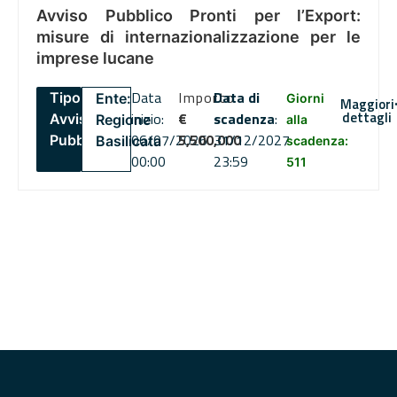
Avviso Pubblico Pronti per l’Export:
misure di internazionalizzazione per le
imprese lucane
Data
Importo
Data di
Tipo:
Ente:
Giorni
Maggiori
dettagli
inizio:
€
scadenza
:
Avviso
Regione
alla
06/07/2026
5,500,000
31/12/2027
Pubblico
Basilicata
scadenza:
00:00
23:59
511