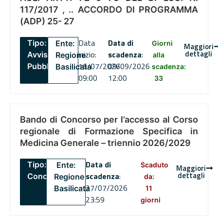
117/2017 , .. ACCORDO DI PROGRAMMA
(ADP) 25- 27
Data
Data di
Tipo:
Ente:
Giorni
Maggiori
dettagli
inizio:
scadenza
:
Avviso
Regione
alla
16/07/2026
09/09/2026
Pubblico
Basilicata
scadenza:
09:00
12:00
33
Bando di Concorso per l’accesso al Corso
regionale di Formazione Specifica in
Medicina Generale – triennio 2026/2029
Data di
Tipo:
Ente:
Scaduto
Maggiori
dettagli
scadenza
:
Concorsi
Regione
da:
27/07/2026
Basilicata
11
23:59
giorni