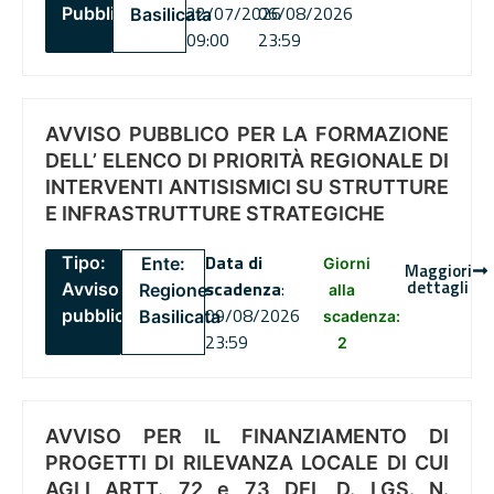
22/07/2026
06/08/2026
Pubblico
Basilicata
09:00
23:59
AVVISO PUBBLICO PER LA FORMAZIONE
DELL’ ELENCO DI PRIORITÀ REGIONALE DI
INTERVENTI ANTISISMICI SU STRUTTURE
E INFRASTRUTTURE STRATEGICHE
Data di
Tipo:
Ente:
Giorni
Maggiori
dettagli
scadenza
:
Avviso
Regione
alla
09/08/2026
pubblico
Basilicata
scadenza:
23:59
2
AVVISO PER IL FINANZIAMENTO DI
PROGETTI DI RILEVANZA LOCALE DI CUI
AGLI ARTT. 72 e 73 DEL D. LGS. N.