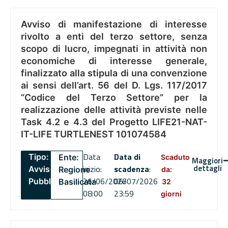
Avviso di manifestazione di interesse
rivolto a enti del terzo settore, senza
scopo di lucro, impegnati in attività non
economiche di interesse generale,
finalizzato alla stipula di una convenzione
ai sensi dell’art. 56 del D. Lgs. 117/2017
“Codice del Terzo Settore” per la
realizzazione delle attività previste nelle
Task 4.2 e 4.3 del Progetto LIFE21-NAT-
IT-LIFE TURTLENEST 101074584
Data
Data di
Tipo:
Ente:
Scaduto
Maggiori
dettagli
inizio:
scadenza
:
Avviso
Regione
da:
26/06/2026
06/07/2026
Pubblico
Basilicata
32
08:00
23:59
giorni