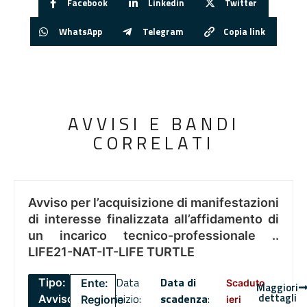
Facebook
Linkedin
Twitter
WhatsApp
Telegram
Copia link
AVVISI E BANDI
CORRELATI
Avviso per l’acquisizione di manifestazioni
di interesse finalizzata all’affidamento di
un incarico tecnico-professionale ..
LIFE21-NAT-IT-LIFE TURTLE
Data
Data di
Tipo:
Ente:
Scaduto
Maggiori
dettagli
inizio:
scadenza
:
Avviso
Regione
ieri