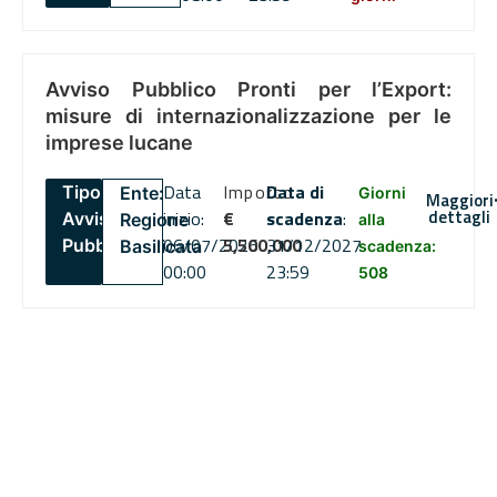
Avviso Pubblico Pronti per l’Export:
misure di internazionalizzazione per le
imprese lucane
Data
Importo
Data di
Tipo:
Ente:
Giorni
Maggiori
dettagli
inizio:
€
scadenza
:
Avviso
Regione
alla
06/07/2026
5,500,000
31/12/2027
Pubblico
Basilicata
scadenza:
00:00
23:59
508