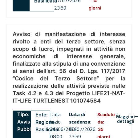
27/07/2026
Basilicata
14
23:59
giorni
Avviso di manifestazione di interesse
rivolto a enti del terzo settore, senza
scopo di lucro, impegnati in attività non
economiche di interesse generale,
finalizzato alla stipula di una convenzione
ai sensi dell’art. 56 del D. Lgs. 117/2017
“Codice del Terzo Settore” per la
realizzazione delle attività previste nelle
Task 4.2 e 4.3 del Progetto LIFE21-NAT-
IT-LIFE TURTLENEST 101074584
Data
Data di
Tipo:
Ente:
Scaduto
Maggiori
dettagli
inizio:
scadenza
:
Avviso
Regione
da:
26/06/2026
06/07/2026
Pubblico
Basilicata
35
08:00
23:59
giorni