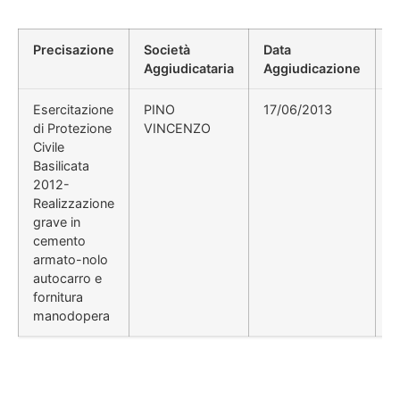
Precisazione
Società
Data
P
Aggiudicataria
Aggiudicazione
D
Esercitazione
PINO
17/06/2013
di Protezione
VINCENZO
Civile
Basilicata
2012-
Realizzazione
grave in
cemento
armato-nolo
autocarro e
fornitura
manodopera