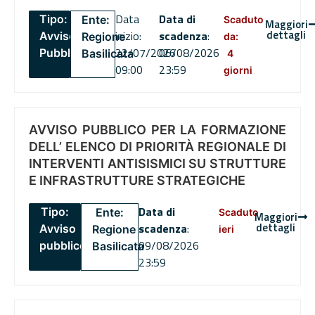
Data
Data di
Tipo:
Ente:
Scaduto
Maggiori
dettagli
inizio:
scadenza
:
Avviso
Regione
da:
22/07/2026
06/08/2026
Pubblico
Basilicata
4
09:00
23:59
giorni
AVVISO PUBBLICO PER LA FORMAZIONE
DELL’ ELENCO DI PRIORITÀ REGIONALE DI
INTERVENTI ANTISISMICI SU STRUTTURE
E INFRASTRUTTURE STRATEGICHE
Data di
Tipo:
Ente:
Scaduto
Maggiori
dettagli
scadenza
:
Avviso
Regione
ieri
09/08/2026
pubblico
Basilicata
23:59