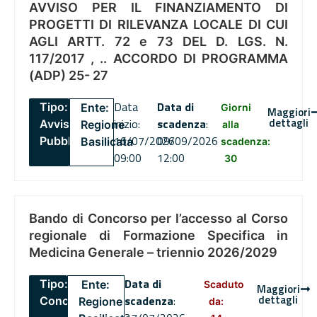
AVVISO PER IL FINANZIAMENTO DI
PROGETTI DI RILEVANZA LOCALE DI CUI
AGLI ARTT. 72 e 73 DEL D. LGS. N.
117/2017 , .. ACCORDO DI PROGRAMMA
(ADP) 25- 27
Data
Data di
Tipo:
Ente:
Giorni
Maggiori
dettagli
inizio:
scadenza
:
Avviso
Regione
alla
16/07/2026
09/09/2026
Pubblico
Basilicata
scadenza:
09:00
12:00
30
Bando di Concorso per l’accesso al Corso
regionale di Formazione Specifica in
Medicina Generale – triennio 2026/2029
Data di
Tipo:
Ente:
Scaduto
Maggiori
dettagli
scadenza
:
Concorsi
Regione
da: