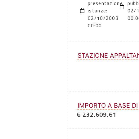
presentazione
pubb
istanze:
02/
02/10/2003
00:0
00:00
STAZIONE APPALTA
IMPORTO A BASE DI
€ 232.609,61