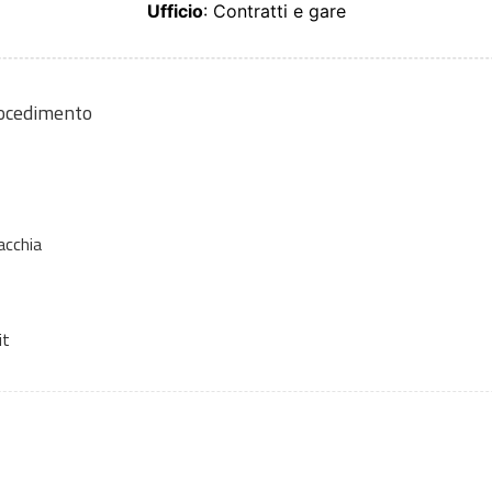
Ufficio
: Contratti e gare
rocedimento
acchia
it