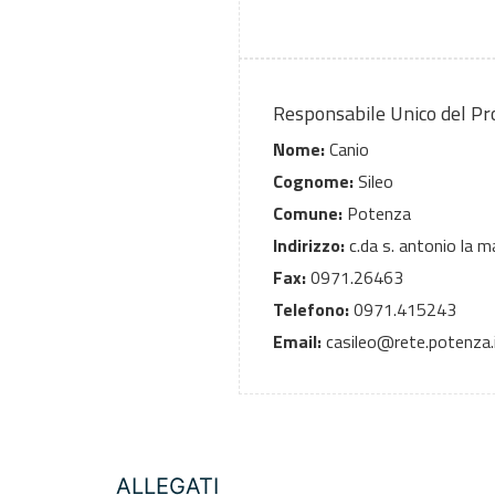
Responsabile Unico del P
Nome:
Canio
Cognome:
Sileo
Comune:
Potenza
Indirizzo:
c.da s. antonio la m
Fax:
0971.26463
Telefono:
0971.415243
Email:
casileo@rete.potenza.
ALLEGATI