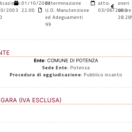
licazione:
01/10/2003
determinazione
atto:
oneri
10/2003
22:00
U.D. Manutenzione
03/06/2003
sicure
0
ed Adeguamenti
28.28
99
NTE
Ente
: COMUNE DI POTENZA
Sede Ente
: Potenza
Procedura di aggiudicazione
: Pubblico incanto
 GARA (IVA ESCLUSA)