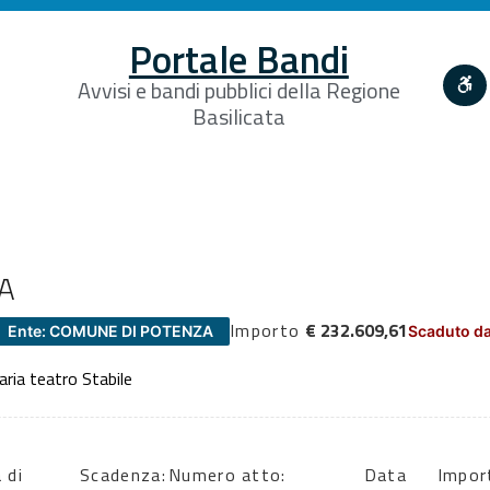
Portale Bandi
Avvisi e bandi pubblici della Regione
Basilicata
RA
Importo
€ 232.609,61
Ente: COMUNE DI POTENZA
Scaduto da
ria teatro Stabile
 di
Scadenza:
Numero atto:
Data
Impor