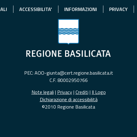
ALI
ACCESSIBILITA'
INFORMAZIONI
PRIVACY
PEC: AOO-giunta@cert.regione.basilicata.it
C.F. 80002950766
Note legali
|
Privacy
|
Crediti
|
Il Logo
Dichiarazione di accessibilità
©2010 Regione Basilicata