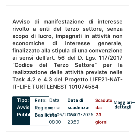
Avviso di manifestazione di interesse
rivolto a enti del terzo settore, senza
scopo di lucro, impegnati in attività non
economiche di interesse generale,
finalizzato alla stipula di una convenzione
ai sensi dell’art. 56 del D. Lgs. 117/2017
“Codice del Terzo Settore” per la
realizzazione delle attività previste nelle
Task 4.2 e 4.3 del Progetto LIFE21-NAT-
IT-LIFE TURTLENEST 101074584
Data
Data di
Tipo:
Ente:
Scaduto
Maggiori
dettagli
inizio:
scadenza
:
Avviso
Regione
da:
26/06/2026
06/07/2026
Pubblico
Basilicata
33
08:00
23:59
giorni