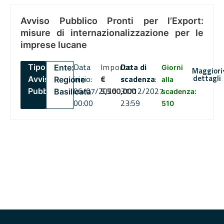
Avviso Pubblico Pronti per l’Export:
misure di internazionalizzazione per le
imprese lucane
Data
Importo
Data di
Tipo:
Ente:
Giorni
Maggiori
dettagli
inizio:
€
scadenza
:
Avviso
Regione
alla
06/07/2026
5,500,000
31/12/2027
Pubblico
Basilicata
scadenza:
00:00
23:59
510