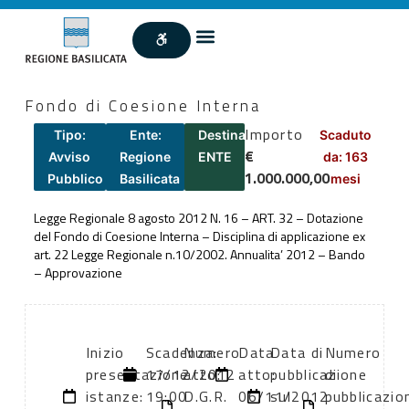
Fondo di Coesione Interna
Importo
Tipo:
Ente:
Destinatari:
Scaduto
€
Avviso
Regione
ENTE
da: 163
1.000.000,00
Pubblico
Basilicata
mesi
Legge Regionale 8 agosto 2012 N. 16 – ART. 32 – Dotazione
del Fondo di Coesione Interna – Disciplina di applicazione ex
art. 22 Legge Regionale n.10/2002. Annualita’ 2012 – Bando
– Approvazione
Inizio
Scadenza:
Numero
Data
Data di
Numero
presentazione
17/12/2012
atto:
atto:
pubblicazione
di
istanze:
19:00
D.G.R.
06/11/2012
sul
pubblicazio