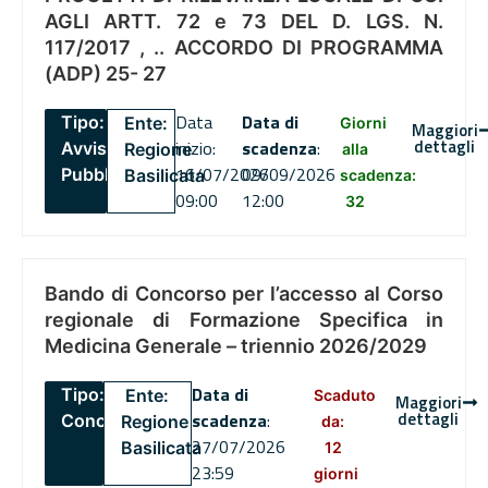
AGLI ARTT. 72 e 73 DEL D. LGS. N.
117/2017 , .. ACCORDO DI PROGRAMMA
(ADP) 25- 27
Data
Data di
Tipo:
Ente:
Giorni
Maggiori
dettagli
inizio:
scadenza
:
Avviso
Regione
alla
16/07/2026
09/09/2026
Pubblico
Basilicata
scadenza:
09:00
12:00
32
Bando di Concorso per l’accesso al Corso
regionale di Formazione Specifica in
Medicina Generale – triennio 2026/2029
Data di
Tipo:
Ente:
Scaduto
Maggiori
dettagli
scadenza
:
Concorsi
Regione
da:
27/07/2026
Basilicata
12
23:59
giorni