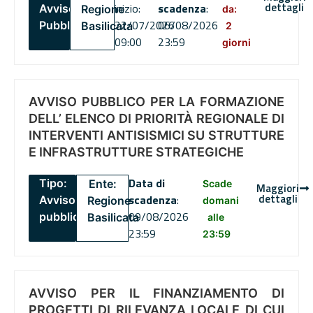
dettagli
inizio:
scadenza
:
Avviso
Regione
da:
22/07/2026
06/08/2026
Pubblico
Basilicata
2
09:00
23:59
giorni
AVVISO PUBBLICO PER LA FORMAZIONE
DELL’ ELENCO DI PRIORITÀ REGIONALE DI
INTERVENTI ANTISISMICI SU STRUTTURE
E INFRASTRUTTURE STRATEGICHE
Data di
Tipo:
Ente:
Scade
Maggiori
dettagli
scadenza
:
Avviso
Regione
domani
09/08/2026
pubblico
Basilicata
alle
23:59
23:59
AVVISO PER IL FINANZIAMENTO DI
PROGETTI DI RILEVANZA LOCALE DI CUI