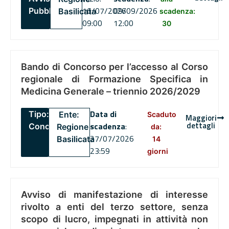
16/07/2026
09/09/2026
Pubblico
Basilicata
scadenza:
09:00
12:00
30
Bando di Concorso per l’accesso al Corso
regionale di Formazione Specifica in
Medicina Generale – triennio 2026/2029
Data di
Tipo:
Ente:
Scaduto
Maggiori
dettagli
scadenza
:
Concorsi
Regione
da:
27/07/2026
Basilicata
14
23:59
giorni
Avviso di manifestazione di interesse
rivolto a enti del terzo settore, senza
scopo di lucro, impegnati in attività non