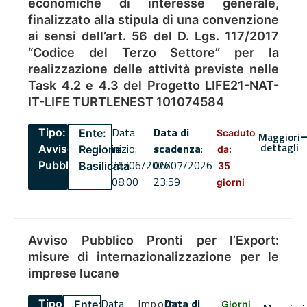
economiche di interesse generale,
finalizzato alla stipula di una convenzione
ai sensi dell’art. 56 del D. Lgs. 117/2017
“Codice del Terzo Settore” per la
realizzazione delle attività previste nelle
Task 4.2 e 4.3 del Progetto LIFE21-NAT-
IT-LIFE TURTLENEST 101074584
Data
Data di
Tipo:
Ente:
Scaduto
Maggiori
dettagli
inizio:
scadenza
:
Avviso
Regione
da:
26/06/2026
06/07/2026
Pubblico
Basilicata
35
08:00
23:59
giorni
Avviso Pubblico Pronti per l’Export:
misure di internazionalizzazione per le
imprese lucane
Data
Importo
Data di
Tipo:
Ente:
Giorni