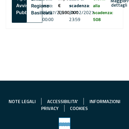
Maggiori
dettagli
inizio:
€
scadenza
:
Avviso
Regione
alla
06/07/2026
5,500,000
31/12/2027
Pubblico
Basilicata
scadenza:
00:00
23:59
508
NOTE LEGALI
ACCESSIBILITA'
INFORMAZIONI
PRIVACY
COOKIES