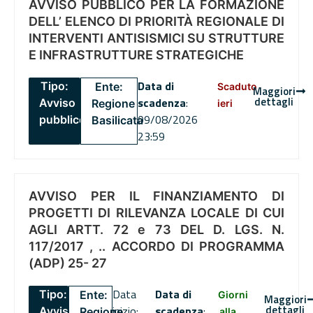
AVVISO PUBBLICO PER LA FORMAZIONE
DELL’ ELENCO DI PRIORITÀ REGIONALE DI
INTERVENTI ANTISISMICI SU STRUTTURE
E INFRASTRUTTURE STRATEGICHE
Data di
Tipo:
Ente:
Scaduto
Maggiori
dettagli
scadenza
:
Avviso
Regione
ieri
09/08/2026
pubblico
Basilicata
23:59
AVVISO PER IL FINANZIAMENTO DI
PROGETTI DI RILEVANZA LOCALE DI CUI
AGLI ARTT. 72 e 73 DEL D. LGS. N.
117/2017 , .. ACCORDO DI PROGRAMMA
(ADP) 25- 27
Data
Data di
Tipo:
Ente:
Giorni
Maggiori
dettagli
inizio:
scadenza
:
Avviso
Regione
alla