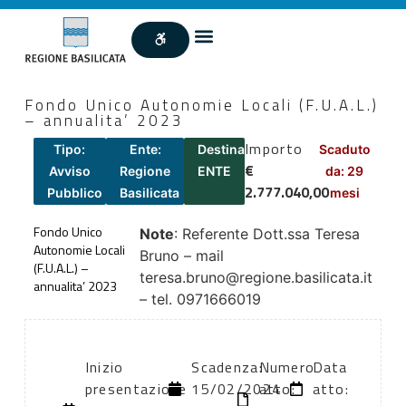
Fondo Unico Autonomie Locali (F.U.A.L.)
– annualita’ 2023
Importo
Tipo:
Ente:
Destinatari:
Scaduto
€
Avviso
Regione
ENTE
da: 29
2.777.040,00
Pubblico
Basilicata
mesi
Fondo Unico
Note
: Referente Dott.ssa Teresa
Autonomie Locali
Bruno – mail
(F.U.A.L.) –
teresa.bruno@regione.basilicata.it
annualita’ 2023
– tel. 0971666019
Inizio
Scadenza:
Numero
Data
presentazione
15/02/2024
atto:
atto: