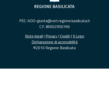
PEC: AOO-giunta@cert.regione.basilicata.it
C.F. 80002950766
Note legali
|
Privacy
|
Crediti
|
Il Logo
Dichiarazione di accessibilità
©2010 Regione Basilicata