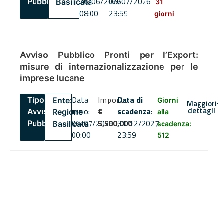
26/06/2026
06/07/2026
Pubblico
Basilicata
31
08:00
23:59
giorni
Avviso Pubblico Pronti per l’Export:
misure di internazionalizzazione per le
imprese lucane
Data
Importo
Data di
Tipo:
Ente:
Giorni
Maggiori
dettagli
inizio:
€
scadenza
:
Avviso
Regione
alla
06/07/2026
5,500,000
31/12/2027
Pubblico
Basilicata
scadenza:
00:00
23:59
512