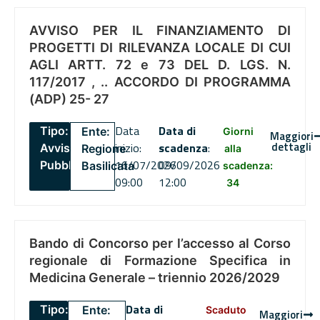
AVVISO PER IL FINANZIAMENTO DI
PROGETTI DI RILEVANZA LOCALE DI CUI
AGLI ARTT. 72 e 73 DEL D. LGS. N.
117/2017 , .. ACCORDO DI PROGRAMMA
(ADP) 25- 27
Data
Data di
Tipo:
Ente:
Giorni
Maggiori
dettagli
inizio:
scadenza
:
Avviso
Regione
alla
16/07/2026
09/09/2026
Pubblico
Basilicata
scadenza:
09:00
12:00
34
Bando di Concorso per l’accesso al Corso
regionale di Formazione Specifica in
Medicina Generale – triennio 2026/2029
Data di
Tipo:
Ente:
Scaduto
Maggiori