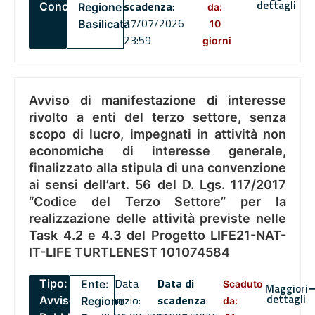
dettagli
scadenza
:
Concorsi
Regione
da:
27/07/2026
Basilicata
10
23:59
giorni
Avviso di manifestazione di interesse
rivolto a enti del terzo settore, senza
scopo di lucro, impegnati in attività non
economiche di interesse generale,
finalizzato alla stipula di una convenzione
ai sensi dell’art. 56 del D. Lgs. 117/2017
“Codice del Terzo Settore” per la
realizzazione delle attività previste nelle
Task 4.2 e 4.3 del Progetto LIFE21-NAT-
IT-LIFE TURTLENEST 101074584
Data
Data di
Tipo:
Ente:
Scaduto
Maggiori
dettagli
inizio:
scadenza
:
Avviso
Regione
da: