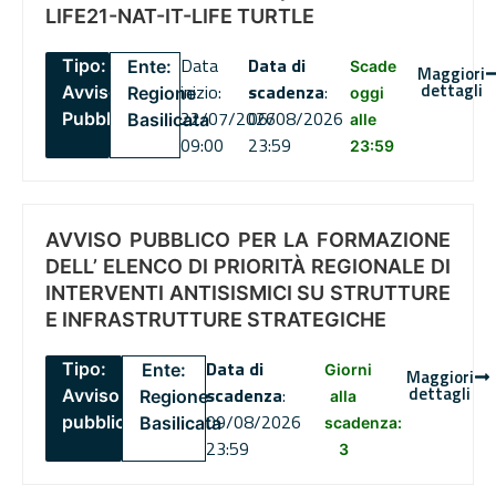
LIFE21-NAT-IT-LIFE TURTLE
Data
Data di
Tipo:
Ente:
Scade
Maggiori
dettagli
inizio:
scadenza
:
Avviso
Regione
oggi
22/07/2026
06/08/2026
Pubblico
Basilicata
alle
09:00
23:59
23:59
AVVISO PUBBLICO PER LA FORMAZIONE
DELL’ ELENCO DI PRIORITÀ REGIONALE DI
INTERVENTI ANTISISMICI SU STRUTTURE
E INFRASTRUTTURE STRATEGICHE
Data di
Tipo:
Ente:
Giorni
Maggiori
dettagli
scadenza
:
Avviso
Regione
alla
09/08/2026
pubblico
Basilicata
scadenza:
23:59
3