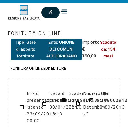
FONITURA ON LINE
Importo
Tipo: Gare
Ente: UNIONE
Scaduto
€
di appalto
DEI COMUNI
da: 154
390,00
forniture
ALTO BRADANO
mesi
FONITURA ON LINE EDK EDITORE
Inizio
Data di
Scadenza:
Numero
Data
CIG:
presentazione
pubblicazione:
22/09/2013
atto:
atto:
Z880C2912
istanze:
30/01/2014
22:00
Determina
23/09/2013
23/09/2013
15:13
73
00:00