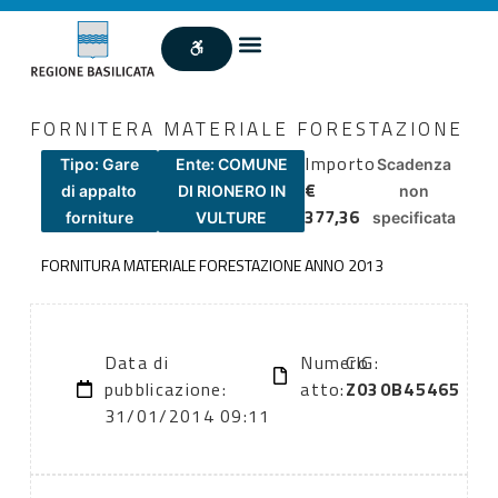
FORNITERA MATERIALE FORESTAZIONE
Importo
Tipo: Gare
Ente: COMUNE
Scadenza
€
di appalto
DI RIONERO IN
non
377,36
forniture
VULTURE
specificata
FORNITURA MATERIALE FORESTAZIONE ANNO 2013
Data di
Numero
CIG:
pubblicazione:
atto:
Z030B45465
31/01/2014 09:11