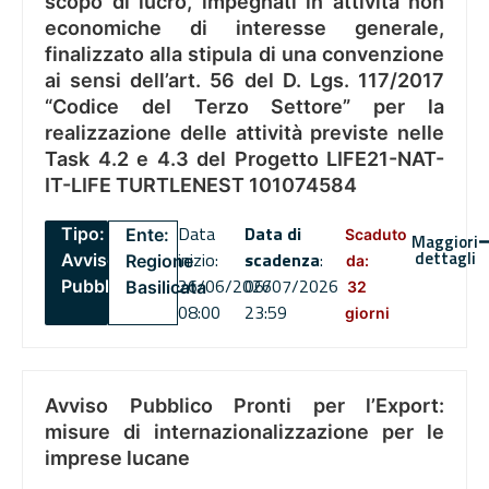
scopo di lucro, impegnati in attività non
economiche di interesse generale,
finalizzato alla stipula di una convenzione
ai sensi dell’art. 56 del D. Lgs. 117/2017
“Codice del Terzo Settore” per la
realizzazione delle attività previste nelle
Task 4.2 e 4.3 del Progetto LIFE21-NAT-
IT-LIFE TURTLENEST 101074584
Data
Data di
Tipo:
Ente:
Scaduto
Maggiori
dettagli
inizio:
scadenza
:
Avviso
Regione
da:
26/06/2026
06/07/2026
Pubblico
Basilicata
32
08:00
23:59
giorni
Avviso Pubblico Pronti per l’Export:
misure di internazionalizzazione per le
imprese lucane