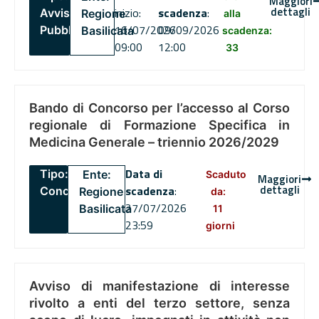
Maggiori
dettagli
inizio:
scadenza
:
Avviso
Regione
alla
16/07/2026
09/09/2026
Pubblico
Basilicata
scadenza:
09:00
12:00
33
Bando di Concorso per l’accesso al Corso
regionale di Formazione Specifica in
Medicina Generale – triennio 2026/2029
Data di
Tipo:
Ente:
Scaduto
Maggiori
dettagli
scadenza
:
Concorsi
Regione
da:
27/07/2026
Basilicata
11
23:59
giorni
Avviso di manifestazione di interesse
rivolto a enti del terzo settore, senza