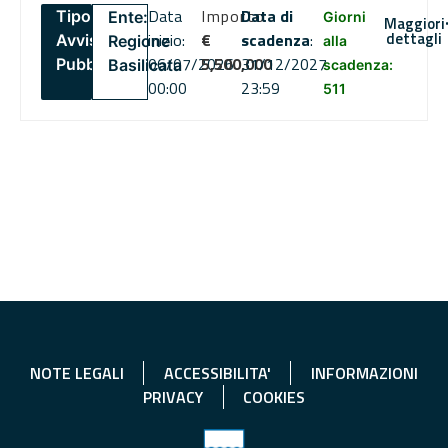
Data
Importo
Data di
Tipo:
Ente:
Giorni
Maggiori
dettagli
inizio:
€
scadenza
:
Avviso
Regione
alla
06/07/2026
5,500,000
31/12/2027
Pubblico
Basilicata
scadenza:
00:00
23:59
511
NOTE LEGALI
ACCESSIBILITA'
INFORMAZIONI
PRIVACY
COOKIES