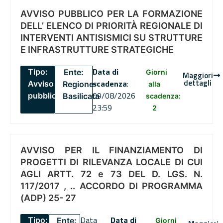
AVVISO PUBBLICO PER LA FORMAZIONE
DELL’ ELENCO DI PRIORITÀ REGIONALE DI
INTERVENTI ANTISISMICI SU STRUTTURE
E INFRASTRUTTURE STRATEGICHE
Data di
Tipo:
Ente:
Giorni
Maggiori
dettagli
scadenza
:
Avviso
Regione
alla
09/08/2026
pubblico
Basilicata
scadenza:
23:59
2
AVVISO PER IL FINANZIAMENTO DI
PROGETTI DI RILEVANZA LOCALE DI CUI
AGLI ARTT. 72 e 73 DEL D. LGS. N.
117/2017 , .. ACCORDO DI PROGRAMMA
(ADP) 25- 27
Data
Data di
Tipo:
Ente:
Giorni