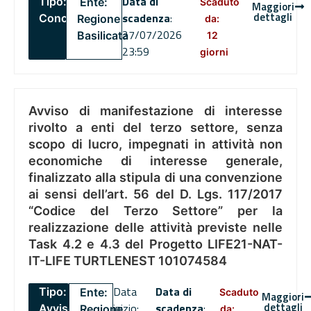
Data di
Tipo:
Ente:
Scaduto
Maggiori
dettagli
scadenza
:
Concorsi
Regione
da:
27/07/2026
Basilicata
12
23:59
giorni
Avviso di manifestazione di interesse
rivolto a enti del terzo settore, senza
scopo di lucro, impegnati in attività non
economiche di interesse generale,
finalizzato alla stipula di una convenzione
ai sensi dell’art. 56 del D. Lgs. 117/2017
“Codice del Terzo Settore” per la
realizzazione delle attività previste nelle
Task 4.2 e 4.3 del Progetto LIFE21-NAT-
IT-LIFE TURTLENEST 101074584
Data
Data di
Tipo:
Ente:
Scaduto
Maggiori
dettagli
inizio:
scadenza
:
Avviso
Regione
da: