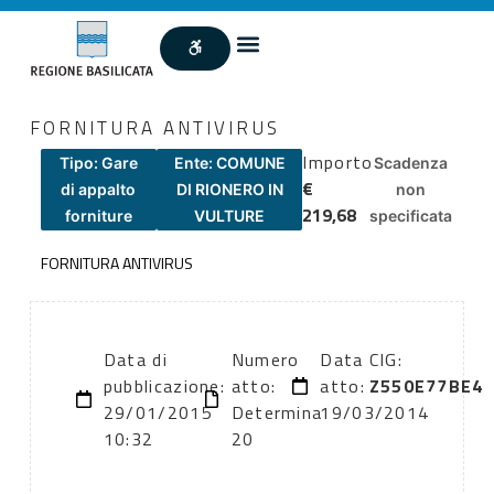
FORNITURA ANTIVIRUS
Importo
Tipo: Gare
Ente: COMUNE
Scadenza
€
di appalto
DI RIONERO IN
non
219,68
forniture
VULTURE
specificata
FORNITURA ANTIVIRUS
Data di
Numero
Data
CIG:
pubblicazione:
atto:
atto:
Z550E77BE4
29/01/2015
Determina
19/03/2014
10:32
20