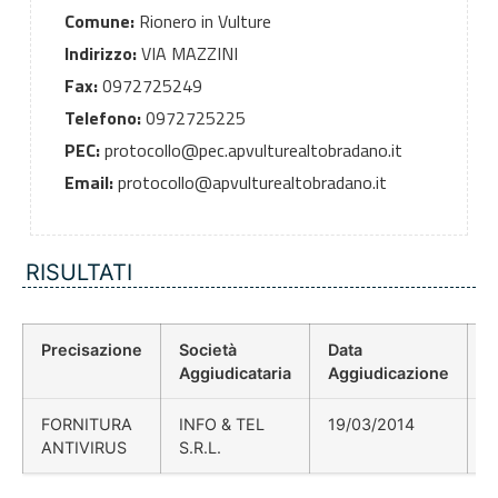
Comune:
Rionero in Vulture
Indirizzo:
VIA MAZZINI
Fax:
0972725249
Telefono:
0972725225
PEC:
protocollo@pec.apvulturealtobradano.it
Email:
protocollo@apvulturealtobradano.it
RISULTATI
Precisazione
Società
Data
P
Aggiudicataria
Aggiudicazione
D
FORNITURA
INFO & TEL
19/03/2014
ANTIVIRUS
S.R.L.