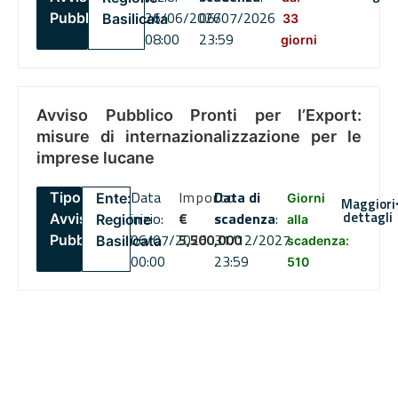
26/06/2026
06/07/2026
Pubblico
Basilicata
33
08:00
23:59
giorni
Avviso Pubblico Pronti per l’Export:
misure di internazionalizzazione per le
imprese lucane
Data
Importo
Data di
Tipo:
Ente:
Giorni
Maggiori
dettagli
inizio:
€
scadenza
:
Avviso
Regione
alla
06/07/2026
5,500,000
31/12/2027
Pubblico
Basilicata
scadenza:
00:00
23:59
510