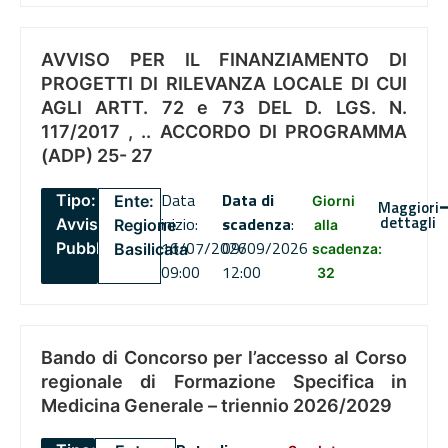
AVVISO PER IL FINANZIAMENTO DI
PROGETTI DI RILEVANZA LOCALE DI CUI
AGLI ARTT. 72 e 73 DEL D. LGS. N.
117/2017 , .. ACCORDO DI PROGRAMMA
(ADP) 25- 27
Data
Data di
Tipo:
Ente:
Giorni
Maggiori
dettagli
inizio:
scadenza
:
Avviso
Regione
alla
16/07/2026
09/09/2026
Pubblico
Basilicata
scadenza:
09:00
12:00
32
Bando di Concorso per l’accesso al Corso
regionale di Formazione Specifica in
Medicina Generale – triennio 2026/2029