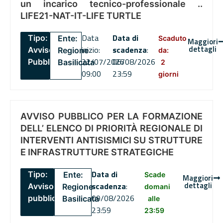
un incarico tecnico-professionale ..
LIFE21-NAT-IT-LIFE TURTLE
Data
Data di
Tipo:
Ente:
Scaduto
Maggiori
dettagli
inizio:
scadenza
:
Avviso
Regione
da:
22/07/2026
06/08/2026
Pubblico
Basilicata
2
09:00
23:59
giorni
AVVISO PUBBLICO PER LA FORMAZIONE
DELL’ ELENCO DI PRIORITÀ REGIONALE DI
INTERVENTI ANTISISMICI SU STRUTTURE
E INFRASTRUTTURE STRATEGICHE
Data di
Tipo:
Ente:
Scade
Maggiori
dettagli
scadenza
:
Avviso
Regione
domani
09/08/2026
pubblico
Basilicata
alle
23:59
23:59