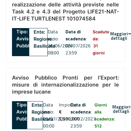
realizzazione delle attività previste nelle
Task 4.2 e 4.3 del Progetto LIFE21-NAT-
IT-LIFE TURTLENEST 101074584
Data
Data di
Tipo:
Ente:
Scaduto
Maggiori
dettagli
inizio:
scadenza
:
Avviso
Regione
da:
26/06/2026
06/07/2026
Pubblico
Basilicata
31
08:00
23:59
giorni
Avviso Pubblico Pronti per l’Export:
misure di internazionalizzazione per le
imprese lucane
Data
Importo
Data di
Tipo:
Ente:
Giorni
Maggiori
dettagli
inizio:
€
scadenza
:
Avviso
Regione
alla
06/07/2026
5,500,000
31/12/2027
Pubblico
Basilicata
scadenza:
00:00
23:59
512