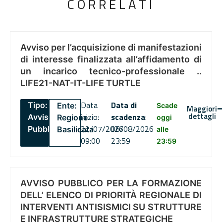
CORRELATI
Avviso per l’acquisizione di manifestazioni
di interesse finalizzata all’affidamento di
un incarico tecnico-professionale ..
LIFE21-NAT-IT-LIFE TURTLE
Data
Data di
Tipo:
Ente:
Scade
Maggiori
dettagli
inizio:
scadenza
:
Avviso
Regione
oggi
22/07/2026
06/08/2026
Pubblico
Basilicata
alle
09:00
23:59
23:59
AVVISO PUBBLICO PER LA FORMAZIONE
DELL’ ELENCO DI PRIORITÀ REGIONALE DI
INTERVENTI ANTISISMICI SU STRUTTURE
E INFRASTRUTTURE STRATEGICHE