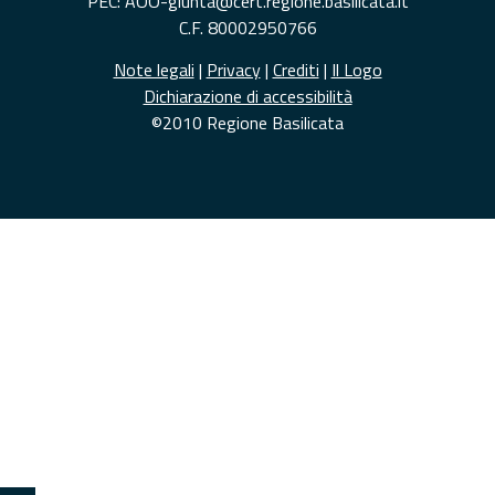
PEC: AOO-giunta@cert.regione.basilicata.it
C.F. 80002950766
Note legali
|
Privacy
|
Crediti
|
Il Logo
Dichiarazione di accessibilità
©2010 Regione Basilicata