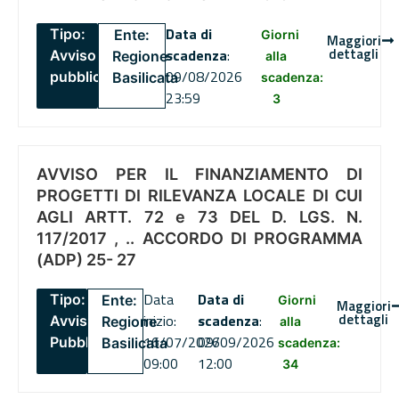
Data di
Tipo:
Ente:
Giorni
Maggiori
dettagli
scadenza
:
Avviso
Regione
alla
09/08/2026
pubblico
Basilicata
scadenza:
23:59
3
AVVISO PER IL FINANZIAMENTO DI
PROGETTI DI RILEVANZA LOCALE DI CUI
AGLI ARTT. 72 e 73 DEL D. LGS. N.
117/2017 , .. ACCORDO DI PROGRAMMA
(ADP) 25- 27
Data
Data di
Tipo:
Ente:
Giorni
Maggiori
dettagli
inizio:
scadenza
:
Avviso
Regione
alla
16/07/2026
09/09/2026
Pubblico
Basilicata
scadenza:
09:00
12:00
34