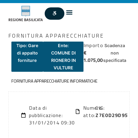
FORNITURA APPARECCHIATURE
Importo
Tipo: Gare
Ente:
Scadenza
€
di appalto
COMUNE DI
non
1.075,00
forniture
RIONERO IN
specificata
VULTURE
FORNITURA APPARECCHIATURE INFORMATICHE
Data di
Numero
CIG:
pubblicazione:
atto:
Z7E0D29D95
31/01/2014 09:30