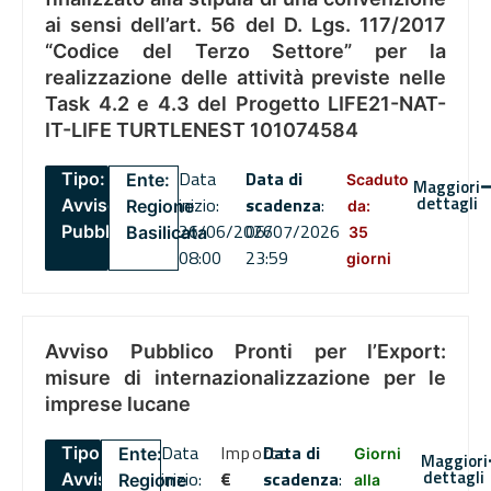
ai sensi dell’art. 56 del D. Lgs. 117/2017
“Codice del Terzo Settore” per la
realizzazione delle attività previste nelle
Task 4.2 e 4.3 del Progetto LIFE21-NAT-
IT-LIFE TURTLENEST 101074584
Data
Data di
Tipo:
Ente:
Scaduto
Maggiori
dettagli
inizio:
scadenza
:
Avviso
Regione
da:
26/06/2026
06/07/2026
Pubblico
Basilicata
35
08:00
23:59
giorni
Avviso Pubblico Pronti per l’Export:
misure di internazionalizzazione per le
imprese lucane
Data
Importo
Data di
Tipo:
Ente:
Giorni
Maggiori
dettagli
inizio:
€
scadenza
:
Avviso
Regione
alla