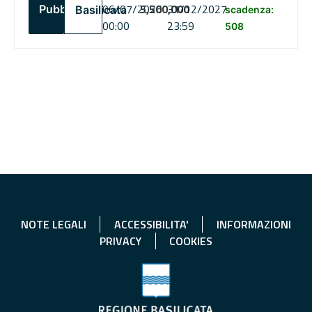
06/07/2026
5,500,000
31/12/2027
Pubblico
Basilicata
scadenza:
00:00
23:59
508
NOTE LEGALI
ACCESSIBILITA'
INFORMAZIONI
PRIVACY
COOKIES