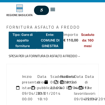
FORNITURA ASFALTO A FREDDO
Importo
Tipo: Gare di
Ente:
Scaduto
€ 110,00
appalto
COMUNE DI
da: 160
forniture
GINESTRA
mesi
SPESA PER LA FORNITURA DI ASFALTO A FREDDO –
Inizio
Data
Scadenza:
Numero
Data
Data
Data
presentazione
di
08/04/2013
atto:
atto:
di
di
istanze:
pubblicazione:
22:00
40
09/04/2013
inizio
fine
09/04/2013
30/01/2014
lavori:
lavori:
00:00
18:10
09/04/2013
09/04/20