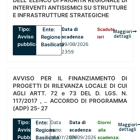
DELL’ ELENCO DI PRIORITÀ REGIONALE DI
INTERVENTI ANTISISMICI SU STRUTTURE
E INFRASTRUTTURE STRATEGICHE
Data di
Tipo:
Ente:
Scaduto
Maggiori
dettagli
scadenza
:
Avviso
Regione
ieri
09/08/2026
pubblico
Basilicata
23:59
AVVISO PER IL FINANZIAMENTO DI
PROGETTI DI RILEVANZA LOCALE DI CUI
AGLI ARTT. 72 e 73 DEL D. LGS. N.
117/2017 , .. ACCORDO DI PROGRAMMA
(ADP) 25- 27
Data
Data di
Tipo:
Ente:
Giorni
Maggiori
dettagli
inizio:
scadenza
:
Avviso
Regione
alla
16/07/2026
09/09/2026
Pubblico
Basilicata
scadenza: