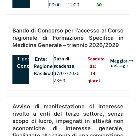
09:00
12:00
30
Bando di Concorso per l’accesso al Corso
regionale di Formazione Specifica in
Medicina Generale – triennio 2026/2029
Data di
Tipo:
Ente:
Scaduto
Maggiori
dettagli
scadenza
:
Concorsi
Regione
da:
27/07/2026
Basilicata
14
23:59
giorni
Avviso di manifestazione di interesse
rivolto a enti del terzo settore, senza
scopo di lucro, impegnati in attività non
economiche di interesse generale,
finalizzato alla stipula di una convenzione