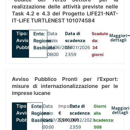
realizzazione delle attività previste nelle
Task 4.2 e 4.3 del Progetto LIFE21-NAT-
IT-LIFE TURTLENEST 101074584
Data
Data di
Tipo:
Ente:
Scaduto
Maggiori
dettagli
inizio:
scadenza
:
Avviso
Regione
da:
26/06/2026
06/07/2026
Pubblico
Basilicata
34
08:00
23:59
giorni
Avviso Pubblico Pronti per l’Export:
misure di internazionalizzazione per le
imprese lucane
Data
Importo
Data di
Tipo:
Ente:
Giorni
Maggiori
dettagli
inizio:
€
scadenza
:
Avviso
Regione
alla
06/07/2026
5,500,000
31/12/2027
Pubblico
Basilicata
scadenza:
00:00
23:59
509