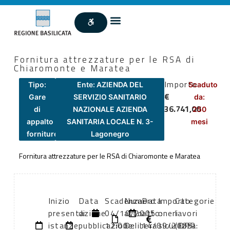
Fornitura attrezzature per le RSA di
Chiaromonte e Maratea
Importo
Tipo:
Ente: AZIENDA DEL
Scaduto
€
Gare
SERVIZIO SANITARIO
da:
36.741,00
di
NAZIONALE AZIENDA
250
appalto
SANITARIA LOCALE N. 3-
mesi
forniture
Lagonegro
Fornitura attrezzature per le RSA di Chiaromonte e Maratea
Inizio
Data
Scadenza:
Numero
Data
Importo
Categorie
presentazione
di
04/10/2005
atto:
atto:
oneri
lavori
istanze:
pubblicazione:
12:00
Delibera
14/09/2005
sicurezza:
(DPR