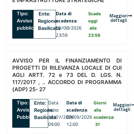
E INFRASTRUTTURE STRATEGICHE
Data di
Tipo:
Ente:
Scade
Maggiori
dettagli
scadenza
:
Avviso
Regione
oggi
09/08/2026
pubblico
Basilicata
alle
23:59
23:59
AVVISO PER IL FINANZIAMENTO DI
PROGETTI DI RILEVANZA LOCALE DI CUI
AGLI ARTT. 72 e 73 DEL D. LGS. N.
117/2017 , .. ACCORDO DI PROGRAMMA
(ADP) 25- 27
Data
Data di
Tipo:
Ente:
Giorni
Maggiori
dettagli
inizio:
scadenza
:
Avviso
Regione
alla
16/07/2026
09/09/2026
Pubblico
Basilicata
scadenza:
09:00
12:00
31