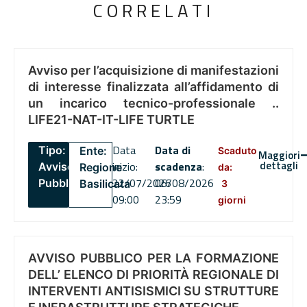
CORRELATI
Avviso per l’acquisizione di manifestazioni
di interesse finalizzata all’affidamento di
un incarico tecnico-professionale ..
LIFE21-NAT-IT-LIFE TURTLE
Data
Data di
Tipo:
Ente:
Scaduto
Maggiori
dettagli
inizio:
scadenza
:
Avviso
Regione
da:
22/07/2026
06/08/2026
Pubblico
Basilicata
3
09:00
23:59
giorni
AVVISO PUBBLICO PER LA FORMAZIONE
DELL’ ELENCO DI PRIORITÀ REGIONALE DI
INTERVENTI ANTISISMICI SU STRUTTURE