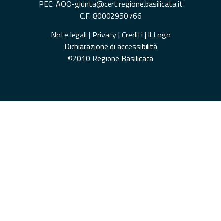
PEC: AOO-giunta@cert.regione.basilicata.it
C.F. 80002950766
Note legali
|
Privacy
|
Crediti
|
Il Logo
Dichiarazione di accessibilità
©2010 Regione Basilicata