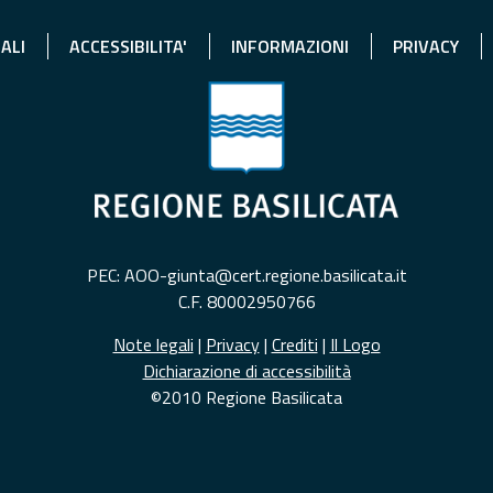
ALI
ACCESSIBILITA'
INFORMAZIONI
PRIVACY
PEC: AOO-giunta@cert.regione.basilicata.it
C.F. 80002950766
Note legali
|
Privacy
|
Crediti
|
Il Logo
Dichiarazione di accessibilità
©2010 Regione Basilicata