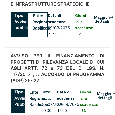
E INFRASTRUTTURE STRATEGICHE
Data di
Tipo:
Ente:
Giorni
Maggiori
dettagli
scadenza
:
Avviso
Regione
alla
09/08/2026
pubblico
Basilicata
scadenza:
23:59
2
AVVISO PER IL FINANZIAMENTO DI
PROGETTI DI RILEVANZA LOCALE DI CUI
AGLI ARTT. 72 e 73 DEL D. LGS. N.
117/2017 , .. ACCORDO DI PROGRAMMA
(ADP) 25- 27
Data
Data di
Tipo:
Ente:
Giorni
Maggiori
dettagli
inizio:
scadenza
:
Avviso
Regione
alla
16/07/2026
09/09/2026
Pubblico
Basilicata
scadenza:
09:00
12:00
33