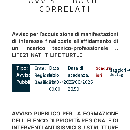
AVVISI E BANDI
CORRELATI
Avviso per l’acquisizione di manifestazioni
di interesse finalizzata all’affidamento di
un incarico tecnico-professionale ..
LIFE21-NAT-IT-LIFE TURTLE
Data
Data di
Tipo:
Ente:
Scaduto
Maggiori
dettagli
inizio:
scadenza
:
Avviso
Regione
ieri
22/07/2026
06/08/2026
Pubblico
Basilicata
09:00
23:59
AVVISO PUBBLICO PER LA FORMAZIONE
DELL’ ELENCO DI PRIORITÀ REGIONALE DI
INTERVENTI ANTISISMICI SU STRUTTURE