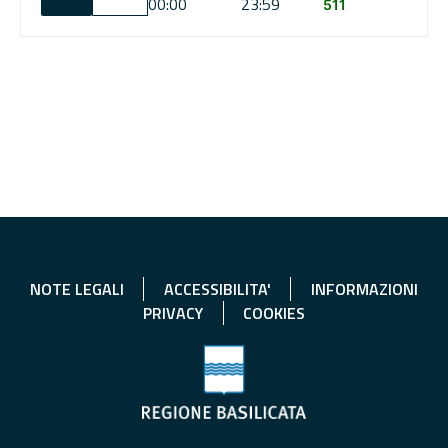
00:00
23:59
511
NOTE LEGALI
ACCESSIBILITA'
INFORMAZIONI
PRIVACY
COOKIES