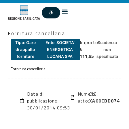
Fornitura cancelleria
Importo
Tipo: Gare
Ente: SOCIETA'
Scadenza
€
di appalto
ENERGETICA
non
111,95
forniture
LUCANA SPA
specificata
Fornitura cancelleria
Data di
Numero
CIG:
pubblicazione:
atto:
XA00CBD874
30/01/2014 09:53