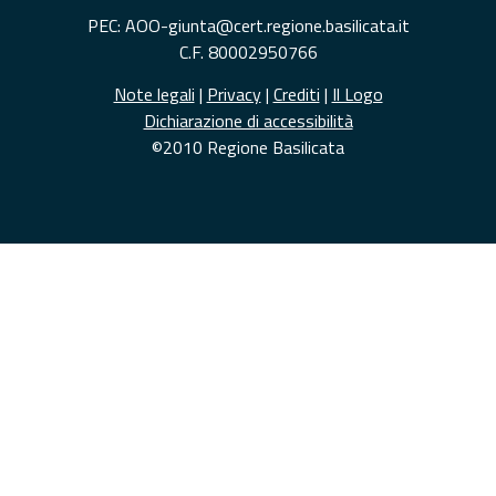
PEC: AOO-giunta@cert.regione.basilicata.it
C.F. 80002950766
Note legali
|
Privacy
|
Crediti
|
Il Logo
Dichiarazione di accessibilità
©2010 Regione Basilicata