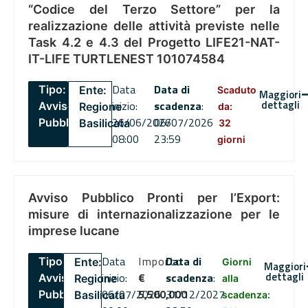
“Codice del Terzo Settore” per la
realizzazione delle attività previste nelle
Task 4.2 e 4.3 del Progetto LIFE21-NAT-
IT-LIFE TURTLENEST 101074584
Data
Data di
Tipo:
Ente:
Scaduto
Maggiori
dettagli
inizio:
scadenza
:
Avviso
Regione
da:
26/06/2026
06/07/2026
Pubblico
Basilicata
32
08:00
23:59
giorni
Avviso Pubblico Pronti per l’Export:
misure di internazionalizzazione per le
imprese lucane
Data
Importo
Data di
Tipo:
Ente:
Giorni
Maggiori
dettagli
inizio:
€
scadenza
:
Avviso
Regione
alla
06/07/2026
5,500,000
31/12/2027
Pubblico
Basilicata
scadenza: