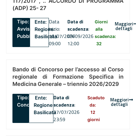
117/2017 , .. ACCORDO DI PROGRAMMA
(ADP) 25- 27
Data
Data di
Tipo:
Ente:
Giorni
Maggiori
dettagli
inizio:
scadenza
:
Avviso
Regione
alla
16/07/2026
09/09/2026
Pubblico
Basilicata
scadenza:
09:00
12:00
32
Bando di Concorso per l’accesso al Corso
regionale di Formazione Specifica in
Medicina Generale – triennio 2026/2029
Data di
Tipo:
Ente:
Scaduto
Maggiori
dettagli
scadenza
:
Concorsi
Regione
da:
27/07/2026
Basilicata
12
23:59
giorni