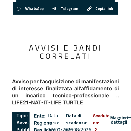
WhatsApp
Telegram
Copia link
AVVISI E BANDI
CORRELATI
Avviso per l’acquisizione di manifestazioni
di interesse finalizzata all’affidamento di
un incarico tecnico-professionale ..
LIFE21-NAT-IT-LIFE TURTLE
Data
Data di
Tipo:
Ente:
Scaduto
Maggiori
dettagli
inizio:
scadenza
:
Avviso
Regione
da:
22/07/2026
06/08/2026
Pubblico
Basilicata
2