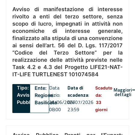
Avviso di manifestazione di interesse
rivolto a enti del terzo settore, senza
scopo di lucro, impegnati in attività non
economiche di interesse generale,
finalizzato alla stipula di una convenzione
ai sensi dell’art. 56 del D. Lgs. 117/2017
“Codice del Terzo Settore” per la
realizzazione delle attività previste nelle
Task 4.2 e 4.3 del Progetto LIFE21-NAT-
IT-LIFE TURTLENEST 101074584
Data
Data di
Tipo:
Ente:
Scaduto
Maggiori
dettagli
inizio:
scadenza
:
Avviso
Regione
da:
26/06/2026
06/07/2026
Pubblico
Basilicata
33
08:00
23:59
giorni