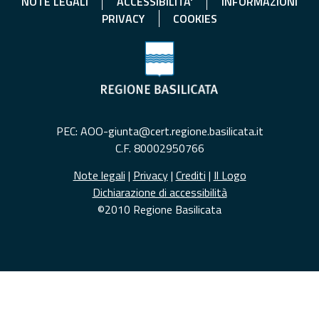
NOTE LEGALI
ACCESSIBILITA'
INFORMAZIONI
PRIVACY
COOKIES
PEC: AOO-giunta@cert.regione.basilicata.it
C.F. 80002950766
Note legali
|
Privacy
|
Crediti
|
Il Logo
Dichiarazione di accessibilità
©2010 Regione Basilicata