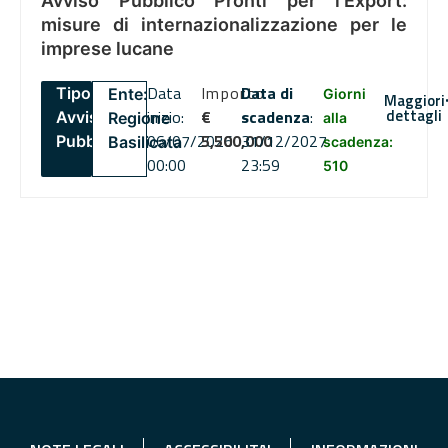
Avviso Pubblico Pronti per l’Export:
misure di internazionalizzazione per le
imprese lucane
Data
Importo
Data di
Tipo:
Ente:
Giorni
Maggiori
dettagli
inizio:
€
scadenza
:
Avviso
Regione
alla
06/07/2026
5,500,000
31/12/2027
Pubblico
Basilicata
scadenza:
00:00
23:59
510