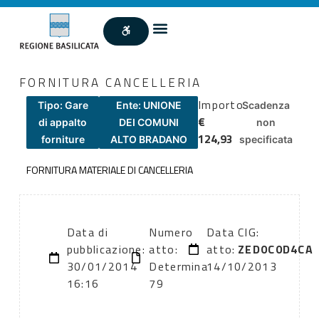
FORNITURA CANCELLERIA
Importo
Tipo: Gare
Ente: UNIONE
Scadenza
€
di appalto
DEI COMUNI
non
124,93
forniture
ALTO BRADANO
specificata
FORNITURA MATERIALE DI CANCELLERIA
Data di
Numero
Data
CIG:
pubblicazione:
atto:
atto:
ZED0C0D4CA
30/01/2014
Determina
14/10/2013
16:16
79