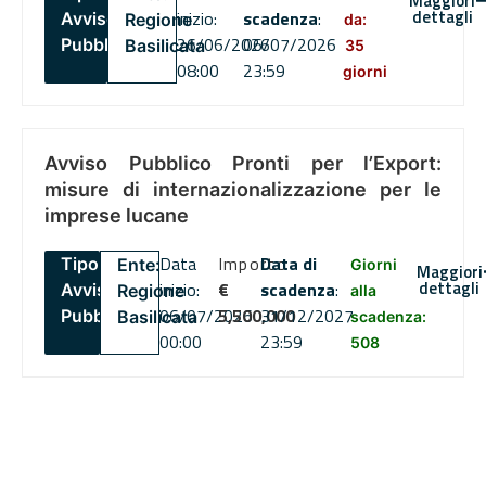
Maggiori
dettagli
inizio:
scadenza
:
Avviso
Regione
da:
26/06/2026
06/07/2026
Pubblico
Basilicata
35
08:00
23:59
giorni
Avviso Pubblico Pronti per l’Export:
misure di internazionalizzazione per le
imprese lucane
Data
Importo
Data di
Tipo:
Ente:
Giorni
Maggiori
dettagli
inizio:
€
scadenza
:
Avviso
Regione
alla
06/07/2026
5,500,000
31/12/2027
Pubblico
Basilicata
scadenza:
00:00
23:59
508