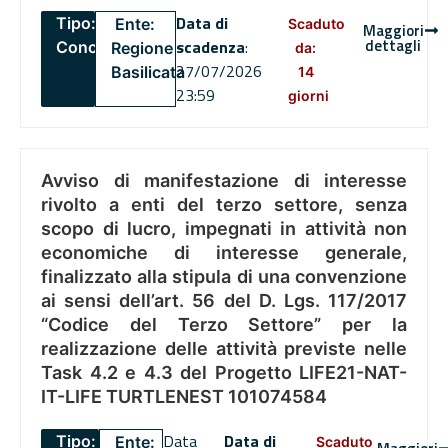
Data di
Tipo:
Ente:
Scaduto
Maggiori
dettagli
scadenza
:
Concorsi
Regione
da:
27/07/2026
Basilicata
14
23:59
giorni
Avviso di manifestazione di interesse
rivolto a enti del terzo settore, senza
scopo di lucro, impegnati in attività non
economiche di interesse generale,
finalizzato alla stipula di una convenzione
ai sensi dell’art. 56 del D. Lgs. 117/2017
“Codice del Terzo Settore” per la
realizzazione delle attività previste nelle
Task 4.2 e 4.3 del Progetto LIFE21-NAT-
IT-LIFE TURTLENEST 101074584
Data
Data di
Tipo:
Ente:
Scaduto