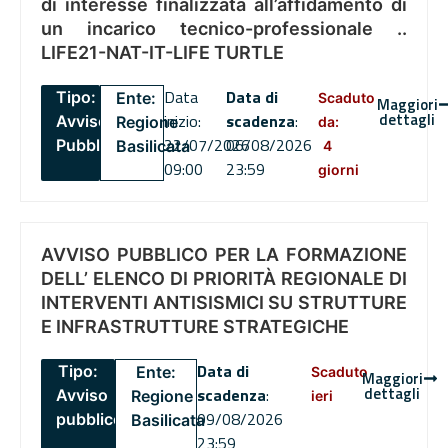
di interesse finalizzata all’affidamento di
un incarico tecnico-professionale ..
LIFE21-NAT-IT-LIFE TURTLE
Data
Data di
Tipo:
Ente:
Scaduto
Maggiori
dettagli
inizio:
scadenza
:
Avviso
Regione
da:
22/07/2026
06/08/2026
Pubblico
Basilicata
4
09:00
23:59
giorni
AVVISO PUBBLICO PER LA FORMAZIONE
DELL’ ELENCO DI PRIORITÀ REGIONALE DI
INTERVENTI ANTISISMICI SU STRUTTURE
E INFRASTRUTTURE STRATEGICHE
Data di
Tipo:
Ente:
Scaduto
Maggiori
dettagli
scadenza
:
Avviso
Regione
ieri
09/08/2026
pubblico
Basilicata
23:59