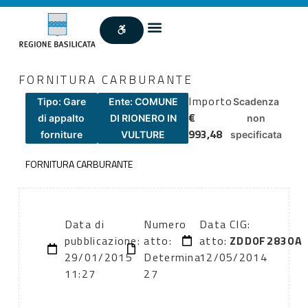
FORNITURA CARBURANTE
Importo
Tipo: Gare
Ente: COMUNE
Scadenza
€
di appalto
DI RIONERO IN
non
993,48
forniture
VULTURE
specificata
FORNITURA CARBURANTE
Data di
Numero
Data
CIG:
pubblicazione:
atto:
atto:
ZDD0F2830A
29/01/2015
Determina
12/05/2014
11:27
27