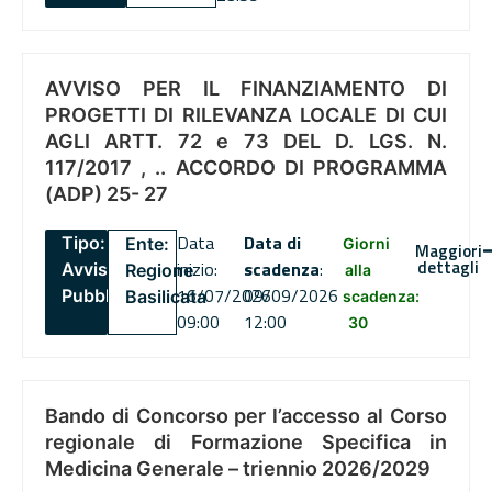
AVVISO PER IL FINANZIAMENTO DI
PROGETTI DI RILEVANZA LOCALE DI CUI
AGLI ARTT. 72 e 73 DEL D. LGS. N.
117/2017 , .. ACCORDO DI PROGRAMMA
(ADP) 25- 27
Data
Data di
Tipo:
Ente:
Giorni
Maggiori
dettagli
inizio:
scadenza
:
Avviso
Regione
alla
16/07/2026
09/09/2026
Pubblico
Basilicata
scadenza:
09:00
12:00
30
Bando di Concorso per l’accesso al Corso
regionale di Formazione Specifica in
Medicina Generale – triennio 2026/2029