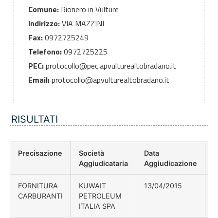
Comune:
Rionero in Vulture
Indirizzo:
VIA MAZZINI
Fax:
0972725249
Telefono:
0972725225
PEC:
protocollo@pec.apvulturealtobradano.it
Email:
protocollo@apvulturealtobradano.it
RISULTATI
Precisazione
Società
Data
P
Aggiudicataria
Aggiudicazione
D
FORNITURA
KUWAIT
13/04/2015
D
CARBURANTI
PETROLEUM
ITALIA SPA