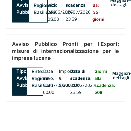
Maggiori
dettagli
inizio:
scadenza
:
Avviso
Regione
da:
26/06/2026
06/07/2026
Pubblico
Basilicata
35
08:00
23:59
giorni
Avviso Pubblico Pronti per l’Export:
misure di internazionalizzazione per le
imprese lucane
Data
Importo
Data di
Tipo:
Ente:
Giorni
Maggiori
dettagli
inizio:
€
scadenza
:
Avviso
Regione
alla
06/07/2026
5,500,000
31/12/2027
Pubblico
Basilicata
scadenza:
00:00
23:59
508