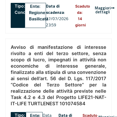
Data di
Tipo:
Ente:
Scaduto
Maggiori
dettagli
scadenza
:
Concorsi
Regione
da:
27/07/2026
Basilicata
14
23:59
giorni
Avviso di manifestazione di interesse
rivolto a enti del terzo settore, senza
scopo di lucro, impegnati in attività non
economiche di interesse generale,
finalizzato alla stipula di una convenzione
ai sensi dell’art. 56 del D. Lgs. 117/2017
“Codice del Terzo Settore” per la
realizzazione delle attività previste nelle
Task 4.2 e 4.3 del Progetto LIFE21-NAT-
IT-LIFE TURTLENEST 101074584
Data
Data di
Tipo:
Ente:
Scaduto