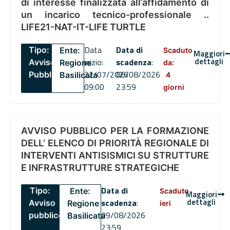
di interesse finalizzata all’affidamento di
un incarico tecnico-professionale ..
LIFE21-NAT-IT-LIFE TURTLE
Data
Data di
Tipo:
Ente:
Scaduto
Maggiori
dettagli
inizio:
scadenza
:
Avviso
Regione
da:
22/07/2026
06/08/2026
Pubblico
Basilicata
4
09:00
23:59
giorni
AVVISO PUBBLICO PER LA FORMAZIONE
DELL’ ELENCO DI PRIORITÀ REGIONALE DI
INTERVENTI ANTISISMICI SU STRUTTURE
E INFRASTRUTTURE STRATEGICHE
Data di
Tipo:
Ente:
Scaduto
Maggiori
dettagli
scadenza
:
Avviso
Regione
ieri
09/08/2026
pubblico
Basilicata
23:59