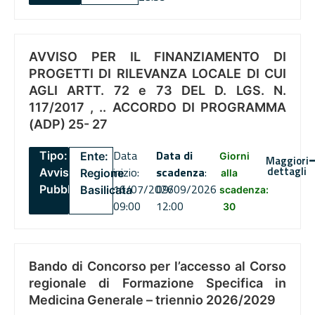
AVVISO PER IL FINANZIAMENTO DI
PROGETTI DI RILEVANZA LOCALE DI CUI
AGLI ARTT. 72 e 73 DEL D. LGS. N.
117/2017 , .. ACCORDO DI PROGRAMMA
(ADP) 25- 27
Data
Data di
Tipo:
Ente:
Giorni
Maggiori
dettagli
inizio:
scadenza
:
Avviso
Regione
alla
16/07/2026
09/09/2026
Pubblico
Basilicata
scadenza:
09:00
12:00
30
Bando di Concorso per l’accesso al Corso
regionale di Formazione Specifica in
Medicina Generale – triennio 2026/2029