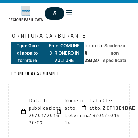
FORNITURA CARBURANTE
Importo
Tipo: Gare
Ente: COMUNE
Scadenza
€
di appalto
DI RIONERO IN
non
293,87
forniture
VULTURE
specificata
FORNITURA CARBURANTI
Data di
Numero
Data
CIG:
pubblicazione:
atto:
atto:
ZCF13E1BAE
26/01/2016
Determina
13/04/2015
20:07
14