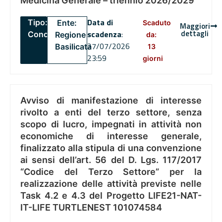
Medicina Generale – triennio 2026/2029
Data di
Tipo:
Ente:
Scaduto
Maggiori
dettagli
scadenza
:
Concorsi
Regione
da:
27/07/2026
Basilicata
13
23:59
giorni
Avviso di manifestazione di interesse
rivolto a enti del terzo settore, senza
scopo di lucro, impegnati in attività non
economiche di interesse generale,
finalizzato alla stipula di una convenzione
ai sensi dell’art. 56 del D. Lgs. 117/2017
“Codice del Terzo Settore” per la
realizzazione delle attività previste nelle
Task 4.2 e 4.3 del Progetto LIFE21-NAT-
IT-LIFE TURTLENEST 101074584