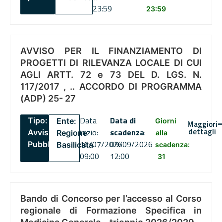
23:59
23:59
AVVISO PER IL FINANZIAMENTO DI
PROGETTI DI RILEVANZA LOCALE DI CUI
AGLI ARTT. 72 e 73 DEL D. LGS. N.
117/2017 , .. ACCORDO DI PROGRAMMA
(ADP) 25- 27
Data
Data di
Tipo:
Ente:
Giorni
Maggiori
dettagli
inizio:
scadenza
:
Avviso
Regione
alla
16/07/2026
09/09/2026
Pubblico
Basilicata
scadenza:
09:00
12:00
31
Bando di Concorso per l’accesso al Corso
regionale di Formazione Specifica in