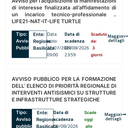
Avviso per l’acquisizione di manifestazioni
di interesse finalizzata all’affidamento di
un incarico tecnico-professionale ..
LIFE21-NAT-IT-LIFE TURTLE
Data
Data di
Tipo:
Ente:
Scaduto
Maggiori
dettagli
inizio:
scadenza
:
Avviso
Regione
da:
22/07/2026
06/08/2026
Pubblico
Basilicata
3
09:00
23:59
giorni
AVVISO PUBBLICO PER LA FORMAZIONE
DELL’ ELENCO DI PRIORITÀ REGIONALE DI
INTERVENTI ANTISISMICI SU STRUTTURE
E INFRASTRUTTURE STRATEGICHE
Data di
Tipo:
Ente:
Scade
Maggiori
dettagli
scadenza
:
Avviso
Regione
oggi
09/08/2026
pubblico
Basilicata
alle