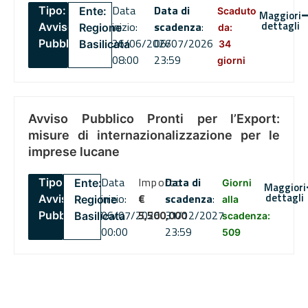
Data
Data di
Tipo:
Ente:
Scaduto
Maggiori
dettagli
inizio:
scadenza
:
Avviso
Regione
da:
26/06/2026
06/07/2026
Pubblico
Basilicata
34
08:00
23:59
giorni
Avviso Pubblico Pronti per l’Export:
misure di internazionalizzazione per le
imprese lucane
Data
Importo
Data di
Tipo:
Ente:
Giorni
Maggiori
dettagli
inizio:
€
scadenza
:
Avviso
Regione
alla
06/07/2026
5,500,000
31/12/2027
Pubblico
Basilicata
scadenza:
00:00
23:59
509