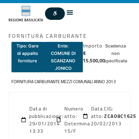
FORNITURA CARBURANTE
Importo
Tipo: Gare
Ente:
Scadenza
€
di appalto
COMUNE DI
non
15.500,00
forniture
SCANZANO
specificata
JONICO
FORNITURA CARBURANTE MEZZI COMUNALI ANNO 2013
Data di
Numero
Data
CIG:
pubblicazione:
atto:
atto:
ZCA08C1625
29/01/2014
Determina
20/02/2013
13:33
15/F