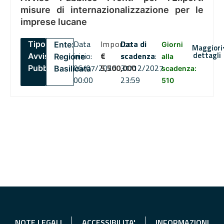
misure di internazionalizzazione per le
imprese lucane
Data
Importo
Data di
Tipo:
Ente:
Giorni
Maggiori
dettagli
inizio:
€
scadenza
:
Avviso
Regione
alla
06/07/2026
5,500,000
31/12/2027
Pubblico
Basilicata
scadenza:
00:00
23:59
510
NOTE LEGALI
ACCESSIBILITA'
INFORMAZIONI