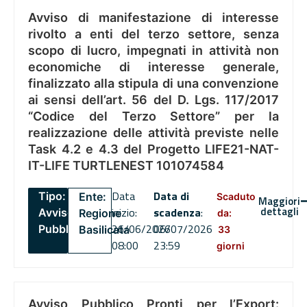
Avviso di manifestazione di interesse
rivolto a enti del terzo settore, senza
scopo di lucro, impegnati in attività non
economiche di interesse generale,
finalizzato alla stipula di una convenzione
ai sensi dell’art. 56 del D. Lgs. 117/2017
“Codice del Terzo Settore” per la
realizzazione delle attività previste nelle
Task 4.2 e 4.3 del Progetto LIFE21-NAT-
IT-LIFE TURTLENEST 101074584
Data
Data di
Tipo:
Ente:
Scaduto
Maggiori
dettagli
inizio:
scadenza
:
Avviso
Regione
da:
26/06/2026
06/07/2026
Pubblico
Basilicata
33
08:00
23:59
giorni
Avviso Pubblico Pronti per l’Export: