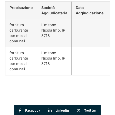
Precisazione
Società
Data
P
Aggiudicataria
Aggiudicazione
D
fornitura
Limitone
carburante
Nicola Imp. IP
per mezzi
8718
comunali
fornitura
Limitone
carburante
Nicola Imp. IP
per mezzi
8718
comunali
Facebook
Linkedin
Twitter