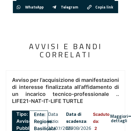
WhatsApp
Telegram
Copia link
AVVISI E BANDI
CORRELATI
Avviso per l’acquisizione di manifestazioni
di interesse finalizzata all’affidamento di
un incarico tecnico-professionale ..
LIFE21-NAT-IT-LIFE TURTLE
Data
Data di
Tipo:
Ente:
Scaduto
Maggiori
dettagli
inizio:
scadenza
:
Avviso
Regione
da:
22/07/2026
06/08/2026
Pubblico
Basilicata
2