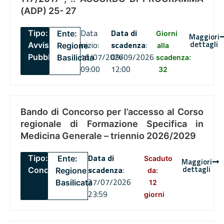
(ADP) 25- 27
Data
Data di
Tipo:
Ente:
Giorni
Maggiori
dettagli
inizio:
scadenza
:
Avviso
Regione
alla
16/07/2026
09/09/2026
Pubblico
Basilicata
scadenza:
09:00
12:00
32
Bando di Concorso per l’accesso al Corso
regionale di Formazione Specifica in
Medicina Generale – triennio 2026/2029
Data di
Tipo:
Ente:
Scaduto
Maggiori
dettagli
scadenza
:
Concorsi
Regione
da:
27/07/2026
Basilicata
12
23:59
giorni