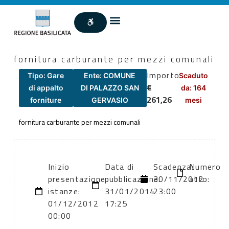
fornitura carburante per mezzi comunali
Importo
Tipo: Gare
Ente: COMUNE
Scaduto
€
di appalto
DI PALAZZO SAN
da: 164
261,26
forniture
GERVASIO
mesi
fornitura carburante per mezzi comunali
Inizio
Data di
Scadenza:
Numero
presentazione
pubblicazione:
30/11/2012
atto:
istanze:
31/01/2014
23:00
01/12/2012
17:25
00:00