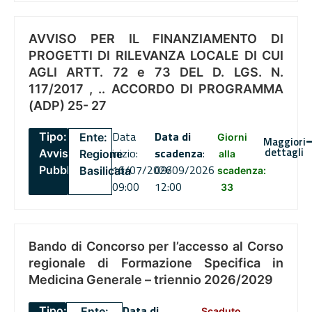
AVVISO PER IL FINANZIAMENTO DI
PROGETTI DI RILEVANZA LOCALE DI CUI
AGLI ARTT. 72 e 73 DEL D. LGS. N.
117/2017 , .. ACCORDO DI PROGRAMMA
(ADP) 25- 27
Data
Data di
Tipo:
Ente:
Giorni
Maggiori
dettagli
inizio:
scadenza
:
Avviso
Regione
alla
16/07/2026
09/09/2026
Pubblico
Basilicata
scadenza:
09:00
12:00
33
Bando di Concorso per l’accesso al Corso
regionale di Formazione Specifica in
Medicina Generale – triennio 2026/2029
Data di
Tipo:
Ente:
Scaduto