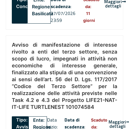
Maggiori
dettagli
scadenza
:
Concorsi
Regione
da:
27/07/2026
Basilicata
11
23:59
giorni
Avviso di manifestazione di interesse
rivolto a enti del terzo settore, senza
scopo di lucro, impegnati in attività non
economiche di interesse generale,
finalizzato alla stipula di una convenzione
ai sensi dell’art. 56 del D. Lgs. 117/2017
“Codice del Terzo Settore” per la
realizzazione delle attività previste nelle
Task 4.2 e 4.3 del Progetto LIFE21-NAT-
IT-LIFE TURTLENEST 101074584
Data
Data di
Tipo:
Ente:
Scaduto
Maggiori
dettagli
inizio:
scadenza
:
Avviso
Regione
da: