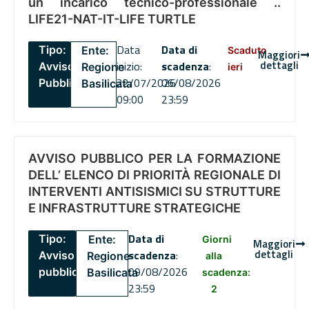
un incarico tecnico-professionale ..
LIFE21-NAT-IT-LIFE TURTLE
Data
Data di
Tipo:
Ente:
Scaduto
Maggiori
dettagli
inizio:
scadenza
:
Avviso
Regione
ieri
22/07/2026
06/08/2026
Pubblico
Basilicata
09:00
23:59
AVVISO PUBBLICO PER LA FORMAZIONE
DELL’ ELENCO DI PRIORITÀ REGIONALE DI
INTERVENTI ANTISISMICI SU STRUTTURE
E INFRASTRUTTURE STRATEGICHE
Data di
Tipo:
Ente:
Giorni
Maggiori
dettagli
scadenza
:
Avviso
Regione
alla
09/08/2026
pubblico
Basilicata
scadenza:
23:59
2