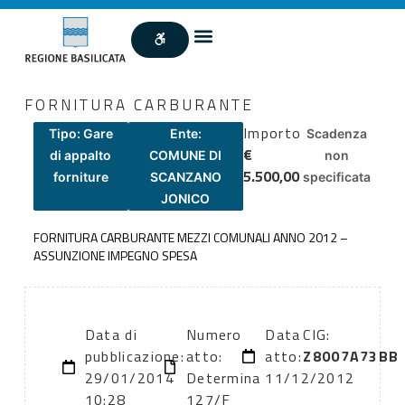
FORNITURA CARBURANTE
Importo
Tipo: Gare
Ente:
Scadenza
€
di appalto
COMUNE DI
non
5.500,00
forniture
SCANZANO
specificata
JONICO
FORNITURA CARBURANTE MEZZI COMUNALI ANNO 2012 –
ASSUNZIONE IMPEGNO SPESA
Data di
Numero
Data
CIG:
pubblicazione:
atto:
atto:
Z8007A73BB
29/01/2014
Determina
11/12/2012
10:28
127/F