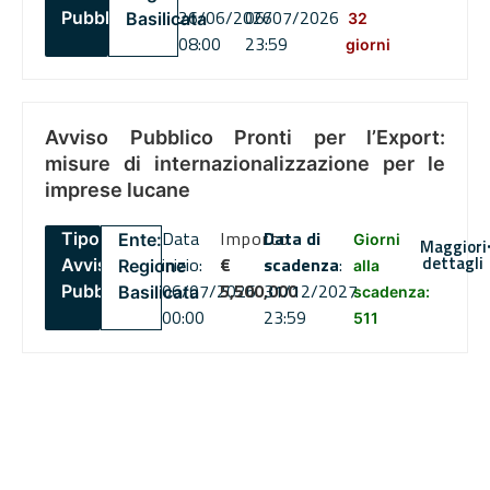
26/06/2026
06/07/2026
Pubblico
Basilicata
32
08:00
23:59
giorni
Avviso Pubblico Pronti per l’Export:
misure di internazionalizzazione per le
imprese lucane
Data
Importo
Data di
Tipo:
Ente:
Giorni
Maggiori
dettagli
inizio:
€
scadenza
:
Avviso
Regione
alla
06/07/2026
5,500,000
31/12/2027
Pubblico
Basilicata
scadenza:
00:00
23:59
511