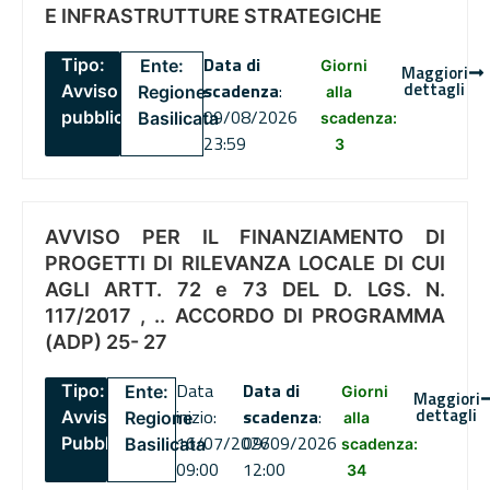
E INFRASTRUTTURE STRATEGICHE
Data di
Tipo:
Ente:
Giorni
Maggiori
dettagli
scadenza
:
Avviso
Regione
alla
09/08/2026
pubblico
Basilicata
scadenza:
23:59
3
AVVISO PER IL FINANZIAMENTO DI
PROGETTI DI RILEVANZA LOCALE DI CUI
AGLI ARTT. 72 e 73 DEL D. LGS. N.
117/2017 , .. ACCORDO DI PROGRAMMA
(ADP) 25- 27
Data
Data di
Tipo:
Ente:
Giorni
Maggiori
dettagli
inizio:
scadenza
:
Avviso
Regione
alla
16/07/2026
09/09/2026
Pubblico
Basilicata
scadenza:
09:00
12:00
34