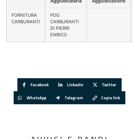
Aggiudicataria
Aggiudicazione
D
FORNITURA
PDG
CARBURANTI
CARBURANTI
DI PIERRI
ENRICO
Facebook
Linkedin
Twitter
WhatsApp
Telegram
Copia link