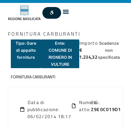
FORNITURA CARBURANTI
Importo
Tipo: Gare
Ente:
Scadenza
€
di appalto
COMUNE DI
non
1.234,32
forniture
RIONERO IN
specificata
VULTURE
FORNITURA CARBURANTI
Data di
Numero
CIG:
pubblicazione:
atto:
Z9E0C019D1
06/02/2014 18:17