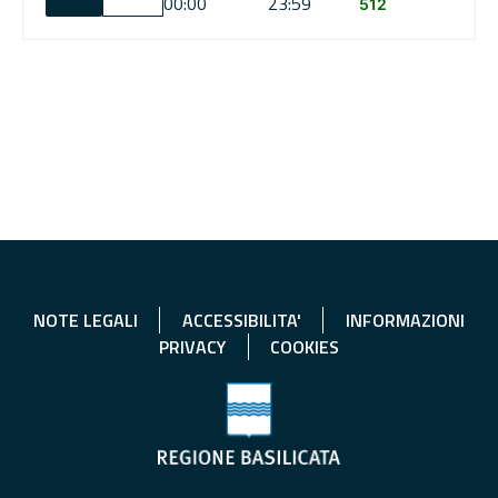
00:00
23:59
512
NOTE LEGALI
ACCESSIBILITA'
INFORMAZIONI
PRIVACY
COOKIES