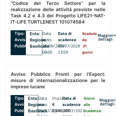
“Codice del Terzo Settore” per la
realizzazione delle attività previste nelle
Task 4.2 e 4.3 del Progetto LIFE21-NAT-
IT-LIFE TURTLENEST 101074584
Data
Data di
Tipo:
Ente:
Scaduto
Maggiori
dettagli
inizio:
scadenza
:
Avviso
Regione
da:
26/06/2026
06/07/2026
Pubblico
Basilicata
31
08:00
23:59
giorni
Avviso Pubblico Pronti per l’Export:
misure di internazionalizzazione per le
imprese lucane
Data
Importo
Data di
Tipo:
Ente:
Giorni
Maggiori
dettagli
inizio:
€
scadenza
:
Avviso
Regione
alla
06/07/2026
5,500,000
31/12/2027
Pubblico
Basilicata
scadenza: