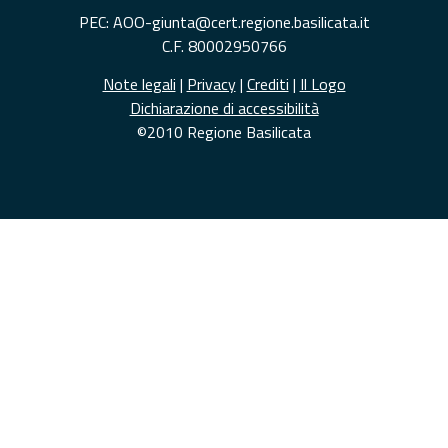
PEC: AOO-giunta@cert.regione.basilicata.it
C.F. 80002950766
Note legali
|
Privacy
|
Crediti
|
Il Logo
Dichiarazione di accessibilità
©2010 Regione Basilicata