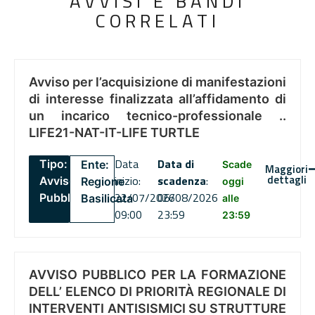
AVVISI E BANDI
CORRELATI
Avviso per l’acquisizione di manifestazioni
di interesse finalizzata all’affidamento di
un incarico tecnico-professionale ..
LIFE21-NAT-IT-LIFE TURTLE
Data
Data di
Tipo:
Ente:
Scade
Maggiori
dettagli
inizio:
scadenza
:
Avviso
Regione
oggi
22/07/2026
06/08/2026
Pubblico
Basilicata
alle
09:00
23:59
23:59
AVVISO PUBBLICO PER LA FORMAZIONE
DELL’ ELENCO DI PRIORITÀ REGIONALE DI
INTERVENTI ANTISISMICI SU STRUTTURE