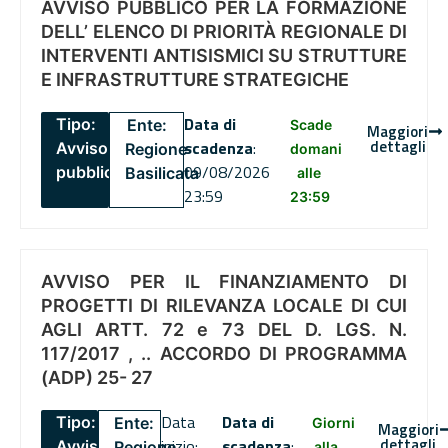
AVVISO PUBBLICO PER LA FORMAZIONE
DELL’ ELENCO DI PRIORITÀ REGIONALE DI
INTERVENTI ANTISISMICI SU STRUTTURE
E INFRASTRUTTURE STRATEGICHE
Data di
Tipo:
Ente:
Scade
Maggiori
dettagli
scadenza
:
Avviso
Regione
domani
09/08/2026
pubblico
Basilicata
alle
23:59
23:59
AVVISO PER IL FINANZIAMENTO DI
PROGETTI DI RILEVANZA LOCALE DI CUI
AGLI ARTT. 72 e 73 DEL D. LGS. N.
117/2017 , .. ACCORDO DI PROGRAMMA
(ADP) 25- 27
Data
Data di
Tipo:
Ente:
Giorni
Maggiori
dettagli
inizio:
scadenza
:
Avviso
Regione
alla