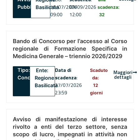
16/07/2026
09/09/2026
Pubblico
Basilicata
scadenza:
09:00
12:00
32
Bando di Concorso per l’accesso al Corso
regionale di Formazione Specifica in
Medicina Generale – triennio 2026/2029
Data di
Tipo:
Ente:
Scaduto
Maggiori
dettagli
scadenza
:
Concorsi
Regione
da:
27/07/2026
Basilicata
12
23:59
giorni
Avviso di manifestazione di interesse
rivolto a enti del terzo settore, senza
scopo di lucro, impegnati in attività non