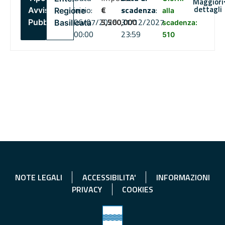
Maggiori
dettagli
inizio:
€
scadenza
:
Avviso
Regione
alla
06/07/2026
5,500,000
31/12/2027
Pubblico
Basilicata
scadenza:
00:00
23:59
510
NOTE LEGALI
ACCESSIBILITA'
INFORMAZIONI
PRIVACY
COOKIES