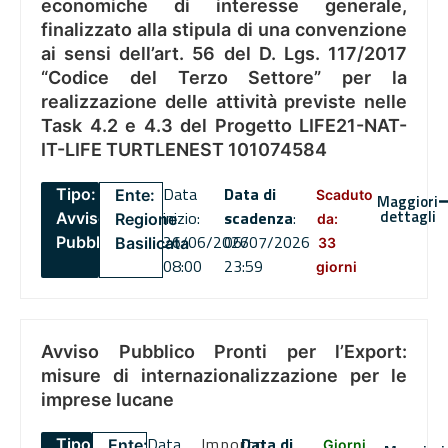
economiche di interesse generale,
finalizzato alla stipula di una convenzione
ai sensi dell’art. 56 del D. Lgs. 117/2017
“Codice del Terzo Settore” per la
realizzazione delle attività previste nelle
Task 4.2 e 4.3 del Progetto LIFE21-NAT-
IT-LIFE TURTLENEST 101074584
Data
Data di
Tipo:
Ente:
Scaduto
Maggiori
dettagli
inizio:
scadenza
:
Avviso
Regione
da:
26/06/2026
06/07/2026
Pubblico
Basilicata
33
08:00
23:59
giorni
Avviso Pubblico Pronti per l’Export:
misure di internazionalizzazione per le
imprese lucane
Data
Importo
Data di
Tipo:
Ente:
Giorni