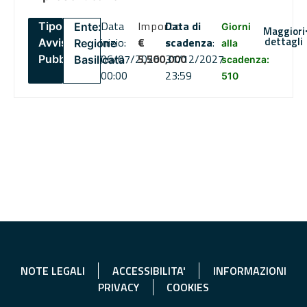
Data
Importo
Data di
Tipo:
Ente:
Giorni
Maggiori
dettagli
inizio:
€
scadenza
:
Avviso
Regione
alla
06/07/2026
5,500,000
31/12/2027
Pubblico
Basilicata
scadenza:
00:00
23:59
510
NOTE LEGALI
ACCESSIBILITA'
INFORMAZIONI
PRIVACY
COOKIES