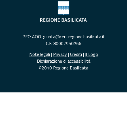
PEC: AOO-giunta@cert.regione.basilicata.it
C.F. 80002950766
Note legali
|
Privacy
|
Crediti
|
Il Logo
Dichiarazione di accessibilità
©2010 Regione Basilicata