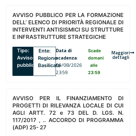
AVVISO PUBBLICO PER LA FORMAZIONE
DELL’ ELENCO DI PRIORITÀ REGIONALE DI
INTERVENTI ANTISISMICI SU STRUTTURE
E INFRASTRUTTURE STRATEGICHE
Data di
Tipo:
Ente:
Scade
Maggiori
dettagli
scadenza
:
Avviso
Regione
domani
09/08/2026
pubblico
Basilicata
alle
23:59
23:59
AVVISO PER IL FINANZIAMENTO DI
PROGETTI DI RILEVANZA LOCALE DI CUI
AGLI ARTT. 72 e 73 DEL D. LGS. N.
117/2017 , .. ACCORDO DI PROGRAMMA
(ADP) 25- 27