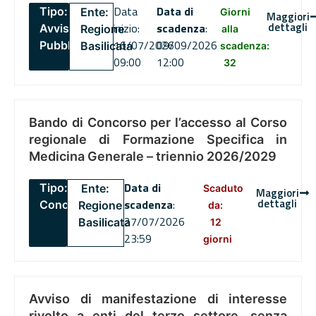
Data
Data di
Tipo:
Ente:
Giorni
Maggiori
dettagli
inizio:
scadenza
:
Avviso
Regione
alla
16/07/2026
09/09/2026
Pubblico
Basilicata
scadenza:
09:00
12:00
32
Bando di Concorso per l’accesso al Corso
regionale di Formazione Specifica in
Medicina Generale – triennio 2026/2029
Data di
Tipo:
Ente:
Scaduto
Maggiori
dettagli
scadenza
:
Concorsi
Regione
da:
27/07/2026
Basilicata
12
23:59
giorni
Avviso di manifestazione di interesse
rivolto a enti del terzo settore, senza