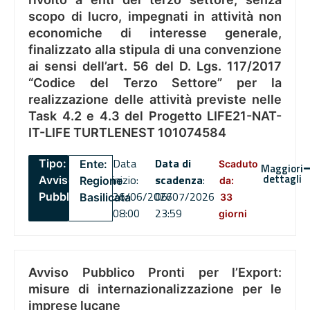
scopo di lucro, impegnati in attività non
economiche di interesse generale,
finalizzato alla stipula di una convenzione
ai sensi dell’art. 56 del D. Lgs. 117/2017
“Codice del Terzo Settore” per la
realizzazione delle attività previste nelle
Task 4.2 e 4.3 del Progetto LIFE21-NAT-
IT-LIFE TURTLENEST 101074584
Data
Data di
Tipo:
Ente:
Scaduto
Maggiori
dettagli
inizio:
scadenza
:
Avviso
Regione
da:
26/06/2026
06/07/2026
Pubblico
Basilicata
33
08:00
23:59
giorni
Avviso Pubblico Pronti per l’Export:
misure di internazionalizzazione per le
imprese lucane