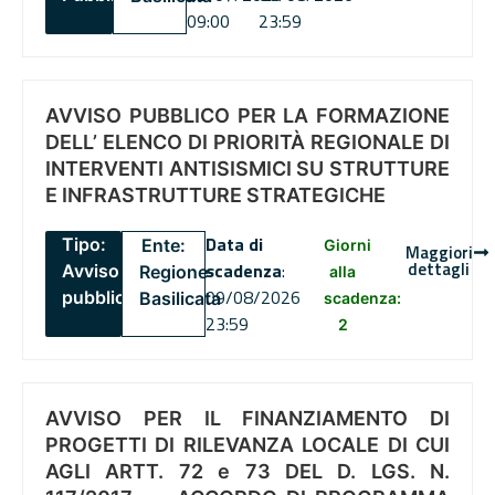
09:00
23:59
AVVISO PUBBLICO PER LA FORMAZIONE
DELL’ ELENCO DI PRIORITÀ REGIONALE DI
INTERVENTI ANTISISMICI SU STRUTTURE
E INFRASTRUTTURE STRATEGICHE
Data di
Tipo:
Ente:
Giorni
Maggiori
dettagli
scadenza
:
Avviso
Regione
alla
09/08/2026
pubblico
Basilicata
scadenza:
23:59
2
AVVISO PER IL FINANZIAMENTO DI
PROGETTI DI RILEVANZA LOCALE DI CUI
AGLI ARTT. 72 e 73 DEL D. LGS. N.