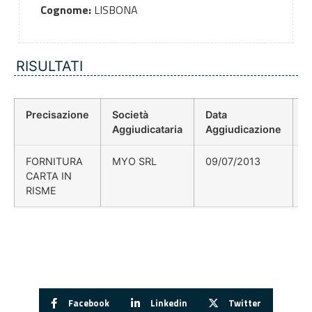
Cognome:
LISBONA
RISULTATI
Precisazione
Società
Data
P
Aggiudicataria
Aggiudicazione
D
FORNITURA
MYO SRL
09/07/2013
CARTA IN
RISME
Facebook
Linkedin
Twitter