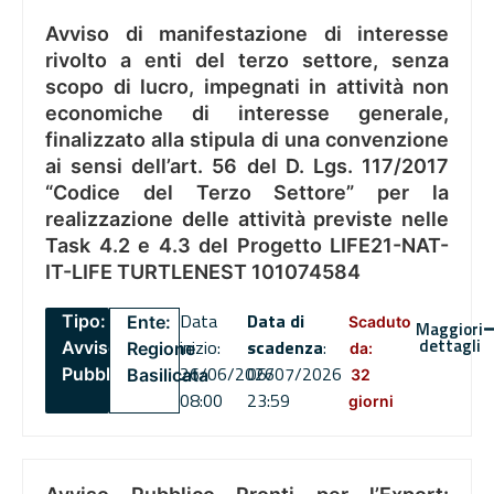
Avviso di manifestazione di interesse
rivolto a enti del terzo settore, senza
scopo di lucro, impegnati in attività non
economiche di interesse generale,
finalizzato alla stipula di una convenzione
ai sensi dell’art. 56 del D. Lgs. 117/2017
“Codice del Terzo Settore” per la
realizzazione delle attività previste nelle
Task 4.2 e 4.3 del Progetto LIFE21-NAT-
IT-LIFE TURTLENEST 101074584
Data
Data di
Tipo:
Ente:
Scaduto
Maggiori
dettagli
inizio:
scadenza
:
Avviso
Regione
da:
26/06/2026
06/07/2026
Pubblico
Basilicata
32
08:00
23:59
giorni