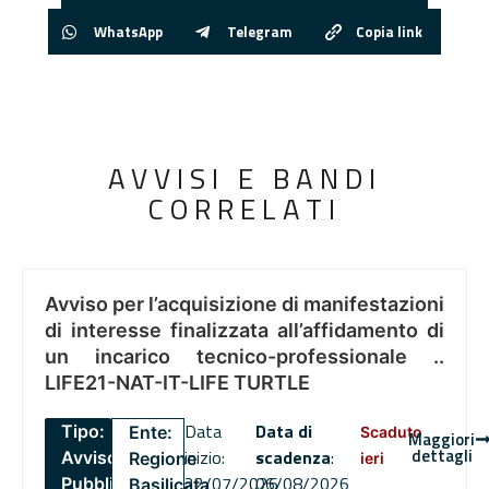
WhatsApp
Telegram
Copia link
AVVISI E BANDI
CORRELATI
Avviso per l’acquisizione di manifestazioni
di interesse finalizzata all’affidamento di
un incarico tecnico-professionale ..
LIFE21-NAT-IT-LIFE TURTLE
Data
Data di
Tipo:
Ente:
Scaduto
Maggiori
dettagli
inizio:
scadenza
:
Avviso
Regione
ieri
22/07/2026
06/08/2026
Pubblico
Basilicata