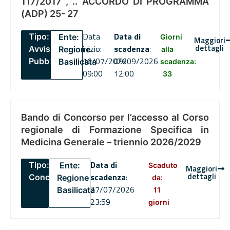
117/2017 , .. ACCORDO DI PROGRAMMA
(ADP) 25- 27
Data
Data di
Tipo:
Ente:
Giorni
Maggiori
dettagli
inizio:
scadenza
:
Avviso
Regione
alla
16/07/2026
09/09/2026
Pubblico
Basilicata
scadenza:
09:00
12:00
33
Bando di Concorso per l’accesso al Corso
regionale di Formazione Specifica in
Medicina Generale – triennio 2026/2029
Data di
Tipo:
Ente:
Scaduto
Maggiori
dettagli
scadenza
:
Concorsi
Regione
da:
27/07/2026
Basilicata
11
23:59
giorni