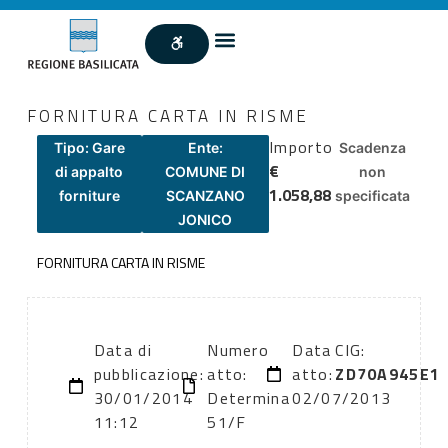
FORNITURA CARTA IN RISME
Importo
Tipo: Gare
Ente:
Scadenza
€
di appalto
COMUNE DI
non
1.058,88
forniture
SCANZANO
specificata
JONICO
FORNITURA CARTA IN RISME
Data di
Numero
Data
CIG:
pubblicazione:
atto:
atto:
ZD70A945E1
30/01/2014
Determina
02/07/2013
11:12
51/F