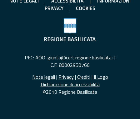
NOTE LEGALI
ACCESSIBILITA'
INFORMAZIONI
PRIVACY
COOKIES
PEC: AOO-giunta@cert.regione.basilicata.it
C.F. 80002950766
Note legali
|
Privacy
|
Crediti
|
Il Logo
Dichiarazione di accessibilità
©2010 Regione Basilicata