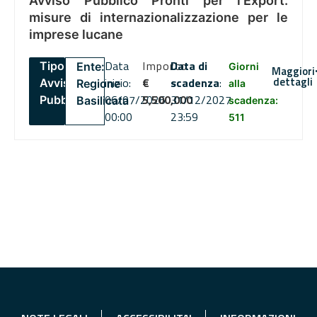
Avviso Pubblico Pronti per l’Export:
misure di internazionalizzazione per le
imprese lucane
Data
Importo
Data di
Tipo:
Ente:
Giorni
Maggiori
dettagli
inizio:
€
scadenza
:
Avviso
Regione
alla
06/07/2026
5,500,000
31/12/2027
Pubblico
Basilicata
scadenza:
00:00
23:59
511