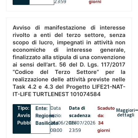
23:59
giorni
Avviso di manifestazione di interesse
rivolto a enti del terzo settore, senza
scopo di lucro, impegnati in attività non
economiche di interesse generale,
finalizzato alla stipula di una convenzione
ai sensi dell’art. 56 del D. Lgs. 117/2017
“Codice del Terzo Settore” per la
realizzazione delle attività previste nelle
Task 4.2 e 4.3 del Progetto LIFE21-NAT-
IT-LIFE TURTLENEST 101074584
Data
Data di
Tipo:
Ente:
Scaduto
Maggiori
dettagli
inizio:
scadenza
:
Avviso
Regione
da:
26/06/2026
06/07/2026
Pubblico
Basilicata
34
08:00
23:59
giorni