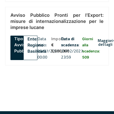
Avviso Pubblico Pronti per l’Export:
misure di internazionalizzazione per le
imprese lucane
Data
Importo
Data di
Tipo:
Ente:
Giorni
Maggiori
dettagli
inizio:
€
scadenza
:
Avviso
Regione
alla
06/07/2026
5,500,000
31/12/2027
Pubblico
Basilicata
scadenza:
00:00
23:59
509