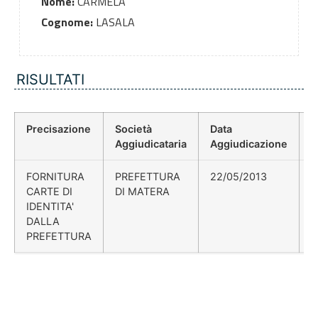
Nome:
CARMELA
Cognome:
LASALA
RISULTATI
Precisazione
Società
Data
P
Aggiudicataria
Aggiudicazione
D
FORNITURA
PREFETTURA
22/05/2013
CARTE DI
DI MATERA
IDENTITA'
DALLA
PREFETTURA