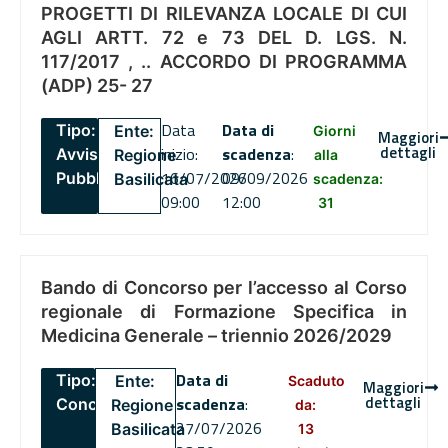
PROGETTI DI RILEVANZA LOCALE DI CUI
AGLI ARTT. 72 e 73 DEL D. LGS. N.
117/2017 , .. ACCORDO DI PROGRAMMA
(ADP) 25- 27
Data
Data di
Tipo:
Ente:
Giorni
Maggiori
dettagli
inizio:
scadenza
:
Avviso
Regione
alla
16/07/2026
09/09/2026
Pubblico
Basilicata
scadenza:
09:00
12:00
31
Bando di Concorso per l’accesso al Corso
regionale di Formazione Specifica in
Medicina Generale – triennio 2026/2029
Data di
Tipo:
Ente:
Scaduto
Maggiori
dettagli
scadenza
:
Concorsi
Regione
da:
27/07/2026
Basilicata
13