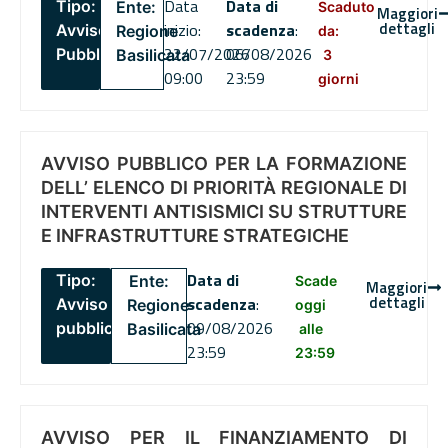
Data
Data di
Tipo:
Ente:
Scaduto
Maggiori
dettagli
inizio:
scadenza
:
Avviso
Regione
da:
22/07/2026
06/08/2026
Pubblico
Basilicata
3
09:00
23:59
giorni
AVVISO PUBBLICO PER LA FORMAZIONE
DELL’ ELENCO DI PRIORITÀ REGIONALE DI
INTERVENTI ANTISISMICI SU STRUTTURE
E INFRASTRUTTURE STRATEGICHE
Data di
Tipo:
Ente:
Scade
Maggiori
dettagli
scadenza
:
Avviso
Regione
oggi
09/08/2026
pubblico
Basilicata
alle
23:59
23:59
AVVISO PER IL FINANZIAMENTO DI