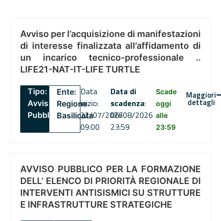
Avviso per l’acquisizione di manifestazioni
di interesse finalizzata all’affidamento di
un incarico tecnico-professionale ..
LIFE21-NAT-IT-LIFE TURTLE
Data
Data di
Tipo:
Ente:
Scade
Maggiori
dettagli
inizio:
scadenza
:
Avviso
Regione
oggi
22/07/2026
06/08/2026
Pubblico
Basilicata
alle
09:00
23:59
23:59
AVVISO PUBBLICO PER LA FORMAZIONE
DELL’ ELENCO DI PRIORITÀ REGIONALE DI
INTERVENTI ANTISISMICI SU STRUTTURE
E INFRASTRUTTURE STRATEGICHE