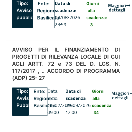
Data di
Tipo:
Ente:
Giorni
Maggiori
dettagli
scadenza
:
Avviso
Regione
alla
09/08/2026
pubblico
Basilicata
scadenza:
23:59
3
AVVISO PER IL FINANZIAMENTO DI
PROGETTI DI RILEVANZA LOCALE DI CUI
AGLI ARTT. 72 e 73 DEL D. LGS. N.
117/2017 , .. ACCORDO DI PROGRAMMA
(ADP) 25- 27
Data
Data di
Tipo:
Ente:
Giorni
Maggiori
dettagli
inizio:
scadenza
:
Avviso
Regione
alla
16/07/2026
09/09/2026
Pubblico
Basilicata
scadenza:
09:00
12:00
34