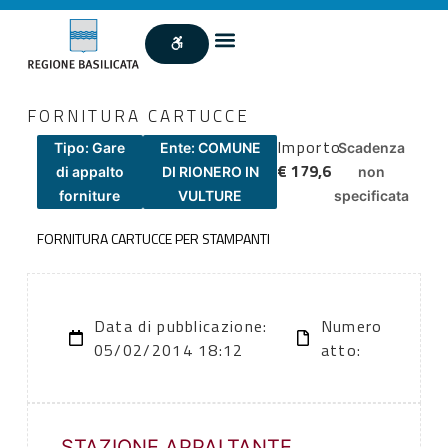
FORNITURA CARTUCCE
Importo
Tipo: Gare
Ente: COMUNE
Scadenza
€ 179,6
di appalto
DI RIONERO IN
non
forniture
VULTURE
specificata
FORNITURA CARTUCCE PER STAMPANTI
Data di pubblicazione:
Numero
05/02/2014 18:12
atto:
STAZIONE APPALTANTE