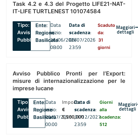
Task 4.2 e 4.3 del Progetto LIFE21-NAT-
IT-LIFE TURTLENEST 101074584
Data
Data di
Tipo:
Ente:
Scaduto
Maggiori
dettagli
inizio:
scadenza
:
Avviso
Regione
da:
26/06/2026
06/07/2026
Pubblico
Basilicata
31
08:00
23:59
giorni
Avviso Pubblico Pronti per l’Export:
misure di internazionalizzazione per le
imprese lucane
Data
Importo
Data di
Tipo:
Ente:
Giorni
Maggiori
dettagli
inizio:
€
scadenza
:
Avviso
Regione
alla
06/07/2026
5,500,000
31/12/2027
Pubblico
Basilicata
scadenza:
00:00
23:59
512