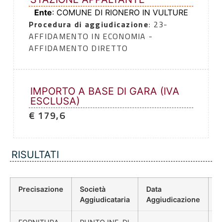
Ente
: COMUNE DI RIONERO IN VULTURE
Procedura di aggiudicazione
: 23-
AFFIDAMENTO IN ECONOMIA -
AFFIDAMENTO DIRETTO
IMPORTO A BASE DI GARA (IVA
ESCLUSA)
€ 179,6
RISULTATI
Precisazione
Società
Data
P
Aggiudicataria
Aggiudicazione
D