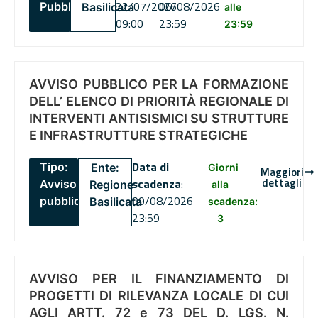
22/07/2026
06/08/2026
Pubblico
Basilicata
alle
09:00
23:59
23:59
AVVISO PUBBLICO PER LA FORMAZIONE
DELL’ ELENCO DI PRIORITÀ REGIONALE DI
INTERVENTI ANTISISMICI SU STRUTTURE
E INFRASTRUTTURE STRATEGICHE
Data di
Tipo:
Ente:
Giorni
Maggiori
dettagli
scadenza
:
Avviso
Regione
alla
09/08/2026
pubblico
Basilicata
scadenza:
23:59
3
AVVISO PER IL FINANZIAMENTO DI
PROGETTI DI RILEVANZA LOCALE DI CUI
AGLI ARTT. 72 e 73 DEL D. LGS. N.