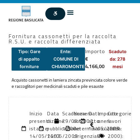
Fornitura cassonetti per la raccolta
R.S.U. e raccolta differenziata
Importo
Tipo: Gare
Ente:
Scaduto
€
di appalto
COMUNE DI
da: 278
4.166,00
forniture
CHIAROMONTE
mesi
Acquisto cassonetti in lamiera zincata previnciata colore verde
e raccoglitori per medicinali scaduti e pile esauste
Inizio
Data
Scadenza:
Numero
Data
Importo
Categorie
presentazione
di
29/05/2003
atto:
atto:
oneri
lavori
istanze:
pubblicazione:
10:00
determina
13/05/2003
sicurezza:
(DPR
14/05/2003
14/05/2003
dirigenziale
0
2000):