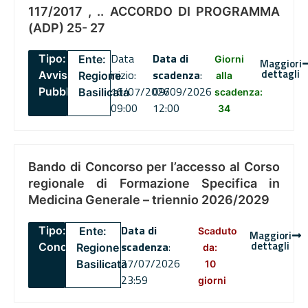
117/2017 , .. ACCORDO DI PROGRAMMA
(ADP) 25- 27
Data
Data di
Tipo:
Ente:
Giorni
Maggiori
dettagli
inizio:
scadenza
:
Avviso
Regione
alla
16/07/2026
09/09/2026
Pubblico
Basilicata
scadenza:
09:00
12:00
34
Bando di Concorso per l’accesso al Corso
regionale di Formazione Specifica in
Medicina Generale – triennio 2026/2029
Data di
Tipo:
Ente:
Scaduto
Maggiori
dettagli
scadenza
:
Concorsi
Regione
da:
27/07/2026
Basilicata
10
23:59
giorni