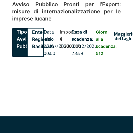
Avviso Pubblico Pronti per l’Export:
misure di internazionalizzazione per le
imprese lucane
Data
Importo
Data di
Tipo:
Ente:
Giorni
Maggiori
dettagli
inizio:
€
scadenza
:
Avviso
Regione
alla
06/07/2026
5,500,000
31/12/2027
Pubblico
Basilicata
scadenza:
00:00
23:59
512