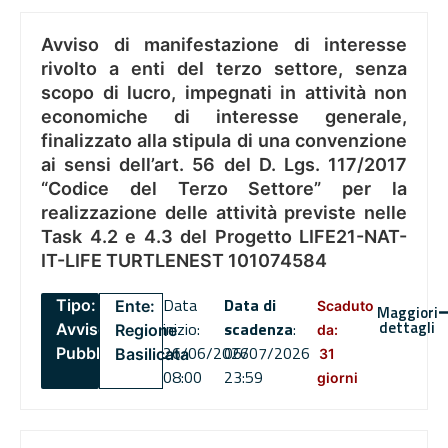
Avviso di manifestazione di interesse
rivolto a enti del terzo settore, senza
scopo di lucro, impegnati in attività non
economiche di interesse generale,
finalizzato alla stipula di una convenzione
ai sensi dell’art. 56 del D. Lgs. 117/2017
“Codice del Terzo Settore” per la
realizzazione delle attività previste nelle
Task 4.2 e 4.3 del Progetto LIFE21-NAT-
IT-LIFE TURTLENEST 101074584
Data
Data di
Tipo:
Ente:
Scaduto
Maggiori
dettagli
inizio:
scadenza
:
Avviso
Regione
da:
26/06/2026
06/07/2026
Pubblico
Basilicata
31
08:00
23:59
giorni