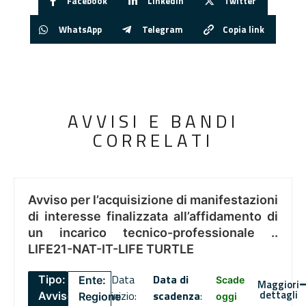
Facebook
Linkedin
Twitter
WhatsApp
Telegram
Copia link
AVVISI E BANDI
CORRELATI
Avviso per l’acquisizione di manifestazioni
di interesse finalizzata all’affidamento di
un incarico tecnico-professionale ..
LIFE21-NAT-IT-LIFE TURTLE
Data
Data di
Tipo:
Ente:
Scade
Maggiori
dettagli
inizio:
scadenza
:
Avviso
Regione
oggi