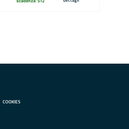
dettagli
scadenza: 512
COOKIES