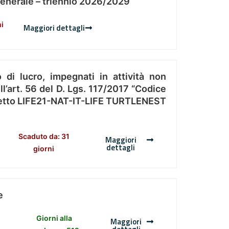
Generale – triennio 2026/2029
ni
Maggiori dettagli
 di lucro, impegnati in attività non
l’art. 56 del D. Lgs. 117/2017 “Codice
Progetto LIFE21-NAT-IT-LIFE TURTLENEST
Scaduto da: 31
Maggiori
dettagli
giorni
e
Giorni alla
Maggiori