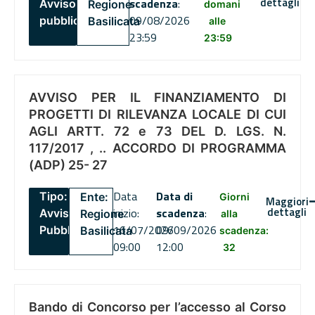
dettagli
scadenza
:
Avviso
Regione
domani
09/08/2026
pubblico
Basilicata
alle
23:59
23:59
AVVISO PER IL FINANZIAMENTO DI
PROGETTI DI RILEVANZA LOCALE DI CUI
AGLI ARTT. 72 e 73 DEL D. LGS. N.
117/2017 , .. ACCORDO DI PROGRAMMA
(ADP) 25- 27
Data
Data di
Tipo:
Ente:
Giorni
Maggiori
dettagli
inizio:
scadenza
:
Avviso
Regione
alla
16/07/2026
09/09/2026
Pubblico
Basilicata
scadenza:
09:00
12:00
32
Bando di Concorso per l’accesso al Corso