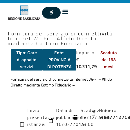
Fornitura del servizio di connettività
Internet Wi-Fi – Affido Diretto
mediante Cottimo Fiduciario –
Importo
Tipo: Gare
Ente:
Scaduto
€
di appalto
PROVINCIA
da: 163
10.311,79
servizi
DI POTENZA
mesi
Fornitura del servizio di connettività Internet Wi-Fi – Affido
Diretto mediante Cottimo Fiduciario –
Inizio
Data di
Scadenza:
Numero
CIG:
presentazione
pubblicazione:
18/12/2012
atto:
48977127C
istanze:
10/02/2014
23:00