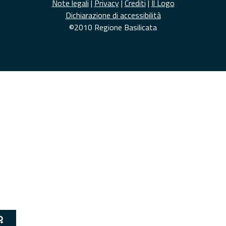
Note legali
|
Privacy
|
Crediti
|
Il Logo
Dichiarazione di accessibilità
©2010 Regione Basilicata