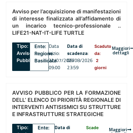
Avviso per l’acquisizione di manifestazioni
di interesse finalizzata all’affidamento di
un incarico tecnico-professionale ..
LIFE21-NAT-IT-LIFE TURTLE
Data
Data di
Tipo:
Ente:
Scaduto
Maggiori
dettagli
inizio:
scadenza
:
Avviso
Regione
da:
22/07/2026
06/08/2026
Pubblico
Basilicata
2
09:00
23:59
giorni
AVVISO PUBBLICO PER LA FORMAZIONE
DELL’ ELENCO DI PRIORITÀ REGIONALE DI
INTERVENTI ANTISISMICI SU STRUTTURE
E INFRASTRUTTURE STRATEGICHE
Data di
Tipo:
Ente:
Scade
Maggiori