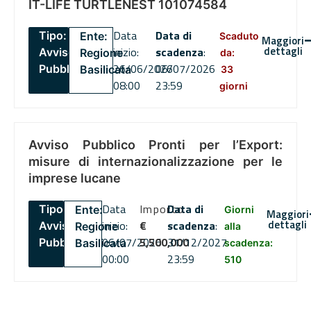
IT-LIFE TURTLENEST 101074584
Data
Data di
Tipo:
Ente:
Scaduto
Maggiori
dettagli
inizio:
scadenza
:
Avviso
Regione
da:
26/06/2026
06/07/2026
Pubblico
Basilicata
33
08:00
23:59
giorni
Avviso Pubblico Pronti per l’Export:
misure di internazionalizzazione per le
imprese lucane
Data
Importo
Data di
Tipo:
Ente:
Giorni
Maggiori
dettagli
inizio:
€
scadenza
:
Avviso
Regione
alla
06/07/2026
5,500,000
31/12/2027
Pubblico
Basilicata
scadenza:
00:00
23:59
510