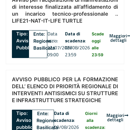
di interesse finalizzata all’affidamento di
un incarico tecnico-professionale ..
LIFE21-NAT-IT-LIFE TURTLE
Data
Data di
Tipo:
Ente:
Scade
Maggiori
dettagli
inizio:
scadenza
:
Avviso
Regione
oggi
22/07/2026
06/08/2026
Pubblico
Basilicata
alle
09:00
23:59
23:59
AVVISO PUBBLICO PER LA FORMAZIONE
DELL’ ELENCO DI PRIORITÀ REGIONALE DI
INTERVENTI ANTISISMICI SU STRUTTURE
E INFRASTRUTTURE STRATEGICHE
Data di
Tipo:
Ente:
Giorni
Maggiori
dettagli
scadenza
:
Avviso
Regione
alla
09/08/2026
pubblico
Basilicata
scadenza: