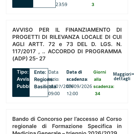
23:59
3
AVVISO PER IL FINANZIAMENTO DI
PROGETTI DI RILEVANZA LOCALE DI CUI
AGLI ARTT. 72 e 73 DEL D. LGS. N.
117/2017 , .. ACCORDO DI PROGRAMMA
(ADP) 25- 27
Data
Data di
Tipo:
Ente:
Giorni
Maggiori
dettagli
inizio:
scadenza
:
Avviso
Regione
alla
16/07/2026
09/09/2026
Pubblico
Basilicata
scadenza:
09:00
12:00
34
Bando di Concorso per l’accesso al Corso
regionale di Formazione Specifica in
Medicina Generale – triennio 2026/2029