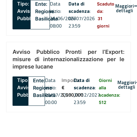
Data
Data di
Tipo:
Ente:
Scaduto
Maggiori
dettagli
inizio:
scadenza
:
Avviso
Regione
da:
26/06/2026
06/07/2026
Pubblico
Basilicata
31
08:00
23:59
giorni
Avviso Pubblico Pronti per l’Export:
misure di internazionalizzazione per le
imprese lucane
Data
Importo
Data di
Tipo:
Ente:
Giorni
Maggiori
dettagli
inizio:
€
scadenza
:
Avviso
Regione
alla
06/07/2026
5,500,000
31/12/2027
Pubblico
Basilicata
scadenza:
00:00
23:59
512