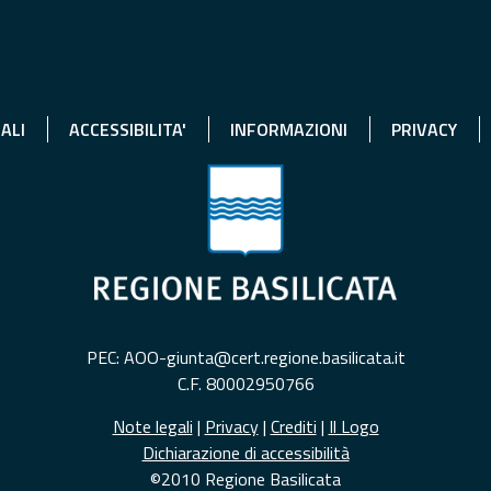
ALI
ACCESSIBILITA'
INFORMAZIONI
PRIVACY
PEC: AOO-giunta@cert.regione.basilicata.it
C.F. 80002950766
Note legali
|
Privacy
|
Crediti
|
Il Logo
Dichiarazione di accessibilità
©2010 Regione Basilicata