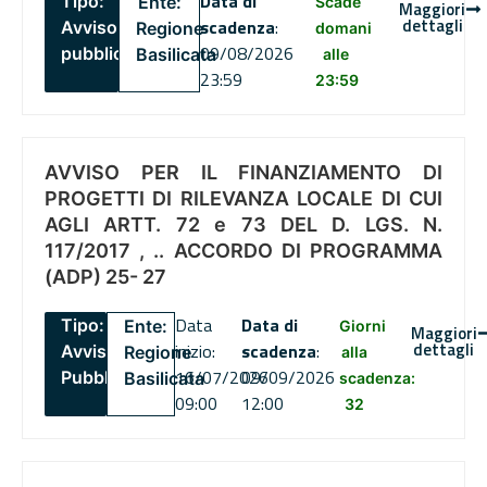
Data di
Tipo:
Ente:
Scade
Maggiori
dettagli
scadenza
:
Avviso
Regione
domani
09/08/2026
pubblico
Basilicata
alle
23:59
23:59
AVVISO PER IL FINANZIAMENTO DI
PROGETTI DI RILEVANZA LOCALE DI CUI
AGLI ARTT. 72 e 73 DEL D. LGS. N.
117/2017 , .. ACCORDO DI PROGRAMMA
(ADP) 25- 27
Data
Data di
Tipo:
Ente:
Giorni
Maggiori
dettagli
inizio:
scadenza
:
Avviso
Regione
alla
16/07/2026
09/09/2026
Pubblico
Basilicata
scadenza:
09:00
12:00
32