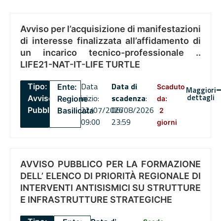
Avviso per l’acquisizione di manifestazioni
di interesse finalizzata all’affidamento di
un incarico tecnico-professionale ..
LIFE21-NAT-IT-LIFE TURTLE
Data
Data di
Tipo:
Ente:
Scaduto
Maggiori
dettagli
inizio:
scadenza
:
Avviso
Regione
da:
22/07/2026
06/08/2026
Pubblico
Basilicata
2
09:00
23:59
giorni
AVVISO PUBBLICO PER LA FORMAZIONE
DELL’ ELENCO DI PRIORITÀ REGIONALE DI
INTERVENTI ANTISISMICI SU STRUTTURE
E INFRASTRUTTURE STRATEGICHE