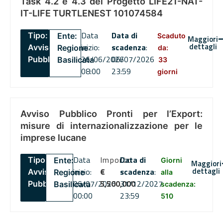
Task 4.2 e 4.3 del Progetto LIFE21-NAT-
IT-LIFE TURTLENEST 101074584
Data
Data di
Tipo:
Ente:
Scaduto
Maggiori
dettagli
inizio:
scadenza
:
Avviso
Regione
da:
26/06/2026
06/07/2026
Pubblico
Basilicata
33
08:00
23:59
giorni
Avviso Pubblico Pronti per l’Export:
misure di internazionalizzazione per le
imprese lucane
Data
Importo
Data di
Tipo:
Ente:
Giorni
Maggiori
dettagli
inizio:
€
scadenza
:
Avviso
Regione
alla
06/07/2026
5,500,000
31/12/2027
Pubblico
Basilicata
scadenza:
00:00
23:59
510