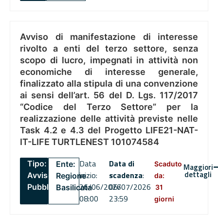
Avviso di manifestazione di interesse
rivolto a enti del terzo settore, senza
scopo di lucro, impegnati in attività non
economiche di interesse generale,
finalizzato alla stipula di una convenzione
ai sensi dell’art. 56 del D. Lgs. 117/2017
“Codice del Terzo Settore” per la
realizzazione delle attività previste nelle
Task 4.2 e 4.3 del Progetto LIFE21-NAT-
IT-LIFE TURTLENEST 101074584
Data
Data di
Tipo:
Ente:
Scaduto
Maggiori
dettagli
inizio:
scadenza
:
Avviso
Regione
da:
26/06/2026
06/07/2026
Pubblico
Basilicata
31
08:00
23:59
giorni