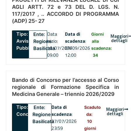
AGLI ARTT. 72 e 73 DEL D. LGS. N.
117/2017 , .. ACCORDO DI PROGRAMMA
(ADP) 25- 27
Data
Data di
Tipo:
Ente:
Giorni
Maggiori
dettagli
inizio:
scadenza
:
Avviso
Regione
alla
16/07/2026
09/09/2026
Pubblico
Basilicata
scadenza:
09:00
12:00
34
Bando di Concorso per l’accesso al Corso
regionale di Formazione Specifica in
Medicina Generale – triennio 2026/2029
Data di
Tipo:
Ente:
Scaduto
Maggiori
dettagli
scadenza
:
Concorsi
Regione
da:
27/07/2026
Basilicata
10
23:59
giorni