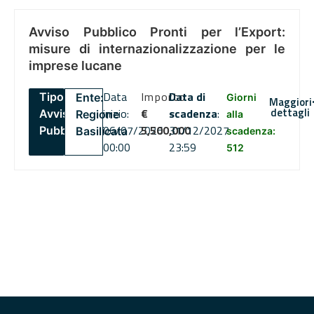
Avviso Pubblico Pronti per l’Export:
misure di internazionalizzazione per le
imprese lucane
Data
Importo
Data di
Tipo:
Ente:
Giorni
Maggiori
dettagli
inizio:
€
scadenza
:
Avviso
Regione
alla
06/07/2026
5,500,000
31/12/2027
Pubblico
Basilicata
scadenza:
00:00
23:59
512