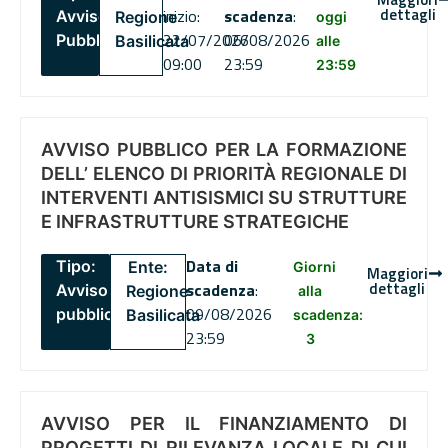
dettagli
inizio:
scadenza
:
Avviso
Regione
oggi
22/07/2026
06/08/2026
Pubblico
Basilicata
alle
09:00
23:59
23:59
AVVISO PUBBLICO PER LA FORMAZIONE
DELL’ ELENCO DI PRIORITÀ REGIONALE DI
INTERVENTI ANTISISMICI SU STRUTTURE
E INFRASTRUTTURE STRATEGICHE
Data di
Tipo:
Ente:
Giorni
Maggiori
dettagli
scadenza
:
Avviso
Regione
alla
09/08/2026
pubblico
Basilicata
scadenza:
23:59
3
AVVISO PER IL FINANZIAMENTO DI
PROGETTI DI RILEVANZA LOCALE DI CUI