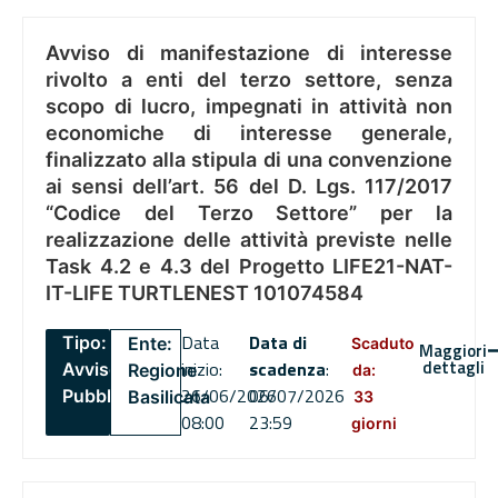
Avviso di manifestazione di interesse
rivolto a enti del terzo settore, senza
scopo di lucro, impegnati in attività non
economiche di interesse generale,
finalizzato alla stipula di una convenzione
ai sensi dell’art. 56 del D. Lgs. 117/2017
“Codice del Terzo Settore” per la
realizzazione delle attività previste nelle
Task 4.2 e 4.3 del Progetto LIFE21-NAT-
IT-LIFE TURTLENEST 101074584
Data
Data di
Tipo:
Ente:
Scaduto
Maggiori
dettagli
inizio:
scadenza
:
Avviso
Regione
da:
26/06/2026
06/07/2026
Pubblico
Basilicata
33
08:00
23:59
giorni