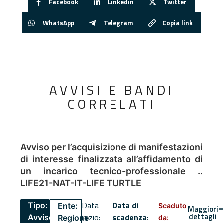
Facebook
Linkedin
Twitter
WhatsApp
Telegram
Copia link
AVVISI E BANDI
CORRELATI
Avviso per l’acquisizione di manifestazioni
di interesse finalizzata all’affidamento di
un incarico tecnico-professionale ..
LIFE21-NAT-IT-LIFE TURTLE
Data
Data di
Tipo:
Ente:
Scaduto
Maggiori
dettagli
inizio:
scadenza
:
Avviso
Regione
da: