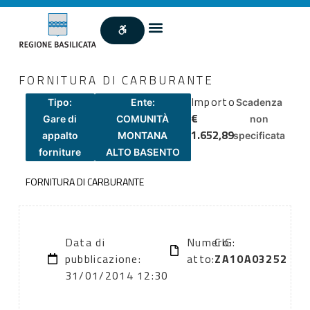
FORNITURA DI CARBURANTE
Importo
Tipo:
Ente:
Scadenza
€
Gare di
COMUNITÀ
non
1.652,89
appalto
MONTANA
specificata
forniture
ALTO BASENTO
FORNITURA DI CARBURANTE
Data di
Numero
CIG:
pubblicazione:
atto:
ZA10A03252
31/01/2014 12:30