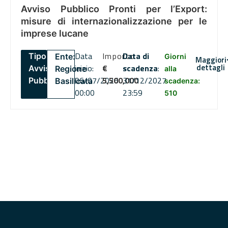
Avviso Pubblico Pronti per l’Export:
misure di internazionalizzazione per le
imprese lucane
Data
Importo
Data di
Tipo:
Ente:
Giorni
Maggiori
dettagli
inizio:
€
scadenza
:
Avviso
Regione
alla
06/07/2026
5,500,000
31/12/2027
Pubblico
Basilicata
scadenza:
00:00
23:59
510