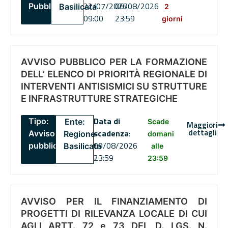
22/07/2026
06/08/2026
Pubblico
Basilicata
2
09:00
23:59
giorni
AVVISO PUBBLICO PER LA FORMAZIONE
DELL’ ELENCO DI PRIORITÀ REGIONALE DI
INTERVENTI ANTISISMICI SU STRUTTURE
E INFRASTRUTTURE STRATEGICHE
Data di
Tipo:
Ente:
Scade
Maggiori
dettagli
scadenza
:
Avviso
Regione
domani
09/08/2026
pubblico
Basilicata
alle
23:59
23:59
AVVISO PER IL FINANZIAMENTO DI
PROGETTI DI RILEVANZA LOCALE DI CUI
AGLI ARTT. 72 e 73 DEL D. LGS. N.