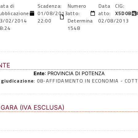
ata di
Scadenza:
Numero
Data
CIG:
ubblicazione:
01/08/2013
atto:
atto:
X5D0B0B
3/02/2014
22:00
Determina
02/08/2013
8:24
1548
NTE
Ente
: PROVINCIA DI POTENZA
ggiudicazione
: 08-AFFIDAMENTO IN ECONOMIA - COTT
 GARA (IVA ESCLUSA)