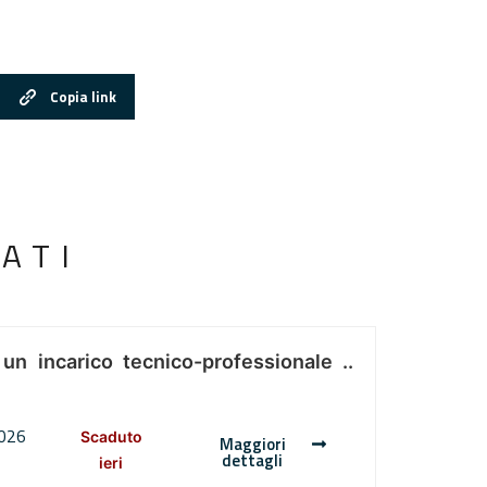
Copia link
ATI
 un incarico tecnico-professionale ..
2026
Scaduto
Maggiori
dettagli
ieri