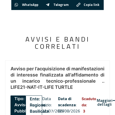
WhatsApp
Telegram
Copia link
AVVISI E BANDI
CORRELATI
Avviso per l’acquisizione di manifestazioni
di interesse finalizzata all’affidamento di
un incarico tecnico-professionale ..
LIFE21-NAT-IT-LIFE TURTLE
Data
Data di
Tipo:
Ente:
Scaduto
Maggiori
dettagli
inizio:
scadenza
:
Avviso
Regione
da:
22/07/2026
06/08/2026
Pubblico
Basilicata
3