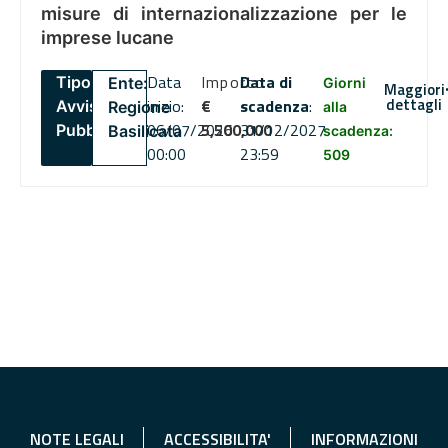
misure di internazionalizzazione per le
imprese lucane
Data
Importo
Data di
Tipo:
Ente:
Giorni
Maggiori
dettagli
inizio:
€
scadenza
:
Avviso
Regione
alla
06/07/2026
5,500,000
31/12/2027
Pubblico
Basilicata
scadenza:
00:00
23:59
509
NOTE LEGALI
ACCESSIBILITA'
INFORMAZIONI