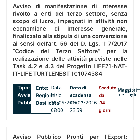
Avviso di manifestazione di interesse
rivolto a enti del terzo settore, senza
scopo di lucro, impegnati in attività non
economiche di interesse generale,
finalizzato alla stipula di una convenzione
ai sensi dell’art. 56 del D. Lgs. 117/2017
“Codice del Terzo Settore” per la
realizzazione delle attività previste nelle
Task 4.2 e 4.3 del Progetto LIFE21-NAT-
IT-LIFE TURTLENEST 101074584
Data
Data di
Tipo:
Ente:
Scaduto
Maggiori
dettagli
inizio:
scadenza
:
Avviso
Regione
da:
26/06/2026
06/07/2026
Pubblico
Basilicata
34
08:00
23:59
giorni
Avviso Pubblico Pronti per l’Export: