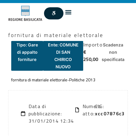
fornitura di materiale elettorale
Importo
Tipo: Gare
Ente: COMUNE
Scadenza
€
di appalto
DI SAN
non
250,00
forniture
CHIRICO
specificata
NUOVO
fornitura di materiale elettorale-Politiche 2013
Data di
Numero
CIG:
pubblicazione:
atto:
xcc07876c3
31/01/2014 12:34