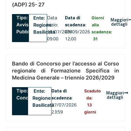
(ADP) 25- 27
Data
Data di
Tipo:
Ente:
Giorni
Maggiori
dettagli
inizio:
scadenza
:
Avviso
Regione
alla
16/07/2026
09/09/2026
Pubblico
Basilicata
scadenza:
09:00
12:00
31
Bando di Concorso per l’accesso al Corso
regionale di Formazione Specifica in
Medicina Generale – triennio 2026/2029
Data di
Tipo:
Ente:
Scaduto
Maggiori
dettagli
scadenza
:
Concorsi
Regione
da:
27/07/2026
Basilicata
13
23:59
giorni