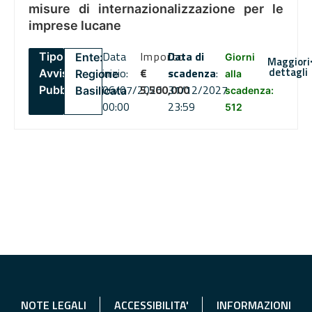
misure di internazionalizzazione per le
imprese lucane
Data
Importo
Data di
Tipo:
Ente:
Giorni
Maggiori
dettagli
inizio:
€
scadenza
:
Avviso
Regione
alla
06/07/2026
5,500,000
31/12/2027
Pubblico
Basilicata
scadenza:
00:00
23:59
512
NOTE LEGALI
ACCESSIBILITA'
INFORMAZIONI