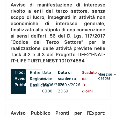
Avviso di manifestazione di interesse
rivolto a enti del terzo settore, senza
scopo di lucro, impegnati in attività non
economiche di interesse generale,
finalizzato alla stipula di una convenzione
ai sensi dell’art. 56 del D. Lgs. 117/2017
“Codice del Terzo Settore” per la
realizzazione delle attività previste nelle
Task 4.2 e 4.3 del Progetto LIFE21-NAT-
IT-LIFE TURTLENEST 101074584
Data
Data di
Tipo:
Ente:
Scaduto
Maggiori
dettagli
inizio:
scadenza
:
Avviso
Regione
da:
26/06/2026
06/07/2026
Pubblico
Basilicata
31
08:00
23:59
giorni
Avviso Pubblico Pronti per l’Export: