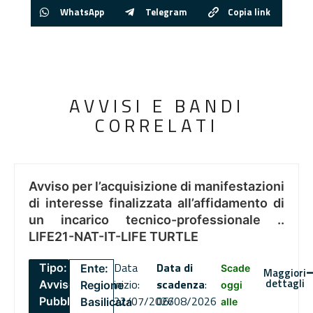
WhatsApp
Telegram
Copia link
AVVISI E BANDI
CORRELATI
Avviso per l’acquisizione di manifestazioni
di interesse finalizzata all’affidamento di
un incarico tecnico-professionale ..
LIFE21-NAT-IT-LIFE TURTLE
Data
Data di
Tipo:
Ente:
Scade
Maggiori
dettagli
inizio:
scadenza
:
Avviso
Regione
oggi
22/07/2026
06/08/2026
Pubblico
Basilicata
alle