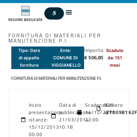
FORNITURA DI MATERIALI PER
MANUTENZIONE P.I.
Importo
Tipo: Gare
Ente:
Scaduto
€ 506,85
di appalto
COMUNE DI
da: 151
forniture
VIGGIANELLO
mesi
FORNITURA DI MATERIALI PER MANUTENZIONE P.I.
Inizio
Data di
Scadenza:
Numero
CIG:
presentazione
pubblicazione:
14/12/2013
atto:
Z7109B162
istanze:
21/03/2014
23:00
15/12/2013
10:18
00:00