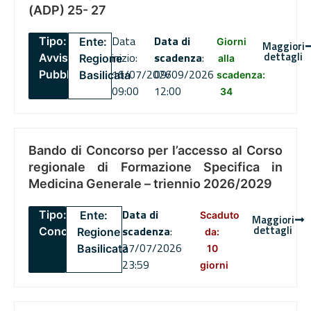
(ADP) 25- 27
Data
Data di
Tipo:
Ente:
Giorni
Maggiori
dettagli
inizio:
scadenza
:
Avviso
Regione
alla
16/07/2026
09/09/2026
Pubblico
Basilicata
scadenza:
09:00
12:00
34
Bando di Concorso per l’accesso al Corso
regionale di Formazione Specifica in
Medicina Generale – triennio 2026/2029
Data di
Tipo:
Ente:
Scaduto
Maggiori
dettagli
scadenza
:
Concorsi
Regione
da:
27/07/2026
Basilicata
10
23:59
giorni